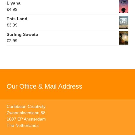
Liyana
€
4.99
This Land
€
3.99
Surfing Soweto
€
2.99
Our Office & Mail Address
Caribbean Creativity
Zwanebloemlaan 88
1087 EP Amsterdam
The Netherlands