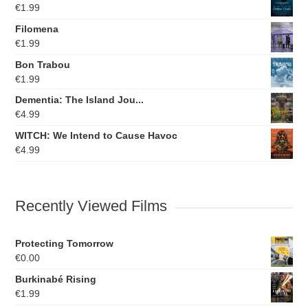
€
1.99
Filomena
€
1.99
Bon Trabou
€
1.99
Dementia: The Island Jou...
€
4.99
WITCH: We Intend to Cause Havoc
€
4.99
Recently Viewed Films
Protecting Tomorrow
€
0.00
Burkinabé Rising
€
1.99