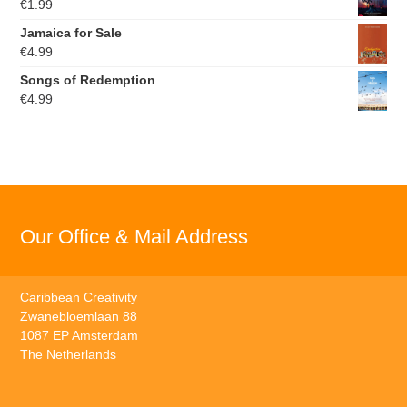
€
1.99
Jamaica for Sale
€
4.99
Songs of Redemption
€
4.99
Our Office & Mail Address
Caribbean Creativity
Zwanebloemlaan 88
1087 EP Amsterdam
The Netherlands