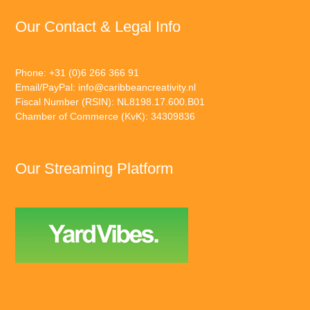
Our Contact & Legal Info
Phone: +31 (0)6 266 366 91
Email/PayPal:
info@caribbeancreativity.nl
Fiscal Number (RSIN): NL8198.17.600.B01
Chamber of Commerce (KvK): 34309836
Our Streaming Platform