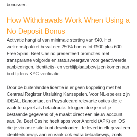
bonussen.
How Withdrawals Work When Using a
No Deposit Bonus
Activatie hangt af van minimale storting van €40. Het
welkomstpakket bevat een 250% bonus tot €900 plus 600
Free Spins. Beef Casino presenteert promoties met
transparante volgorde en statusweergave voor geactiveerde
aanbiedingen. Identiteits- en verblijfplaatsbewijzen komen aan
bod tijdens KYC-verificatie.
Door de buitenlandse licentie is er geen koppeling met het
Centraal Register Uitsluiting Kansspelen. Voor NL-spelers zijn
iDEAL, Bancontact en Paysafecard relevante opties die je
vaak terugziet als betaalroute. Inloggen doe je met je
bestaande gegevens of je maakt direct een nieuw account
aan. Ja, Beef Casino heeft apps voor Android (APK) en iOS
die je via onze site kunt downloaden. Je levert in elk geval een
identiteitsbewijs aan en vaak ook extra betaalbewijs, zoals