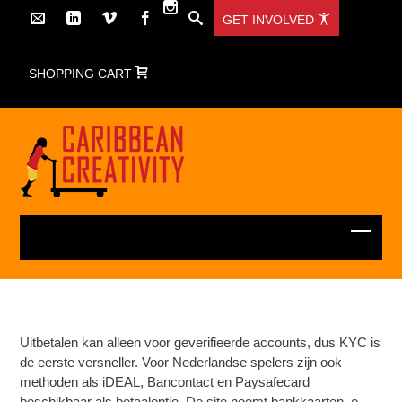
GET INVOLVED
SHOPPING CART
Uitbetalen kan alleen voor geverifieerde accounts, dus KYC is
de eerste versneller. Voor Nederlandse spelers zijn ook
methoden als iDEAL, Bancontact en Paysafecard
beschikbaar als betaaloptie. De site noemt bankkaarten, e-