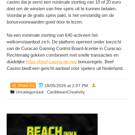
casino dat je eerst een minimale storting van 10 of 20 euro
doet om de winsten van free spins uit te kunnen betalen.
Voordat je de gratis spins pakt, is het verstandig om de
bonusvoorwaarden goed door te lezen.
Na een minimale storting van €40 activeert het
welkomstaanbod zich. De platform opereert onder toezicht
van de Curacao Gaming Control Board-licentie in Curacao.
Rechtmatig gokken combineert met snelle transacties en
duidelijke
https://beef-casino-de.net/
bonusregels. Beef
Casino biedt een gericht aanbod voor spelers uit Nederland.
Share via
18/05/2026 at 2:07 PM
Uncategorized
CaribbeanCreativity