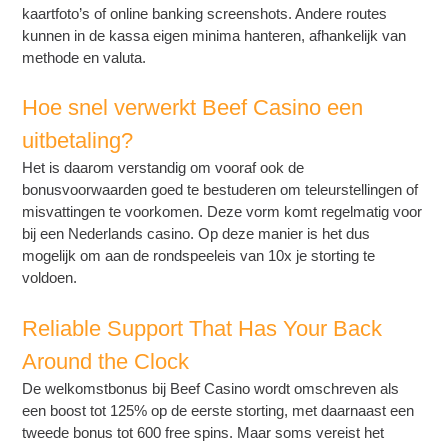
kaartfoto’s of online banking screenshots. Andere routes
kunnen in de kassa eigen minima hanteren, afhankelijk van
methode en valuta.
Hoe snel verwerkt Beef Casino een
uitbetaling?
Het is daarom verstandig om vooraf ook de
bonusvoorwaarden goed te bestuderen om teleurstellingen of
misvattingen te voorkomen. Deze vorm komt regelmatig voor
bij een Nederlands casino. Op deze manier is het dus
mogelijk om aan de rondspeeleis van 10x je storting te
voldoen.
Reliable Support That Has Your Back
Around the Clock
De welkomstbonus bij Beef Casino wordt omschreven als
een boost tot 125% op de eerste storting, met daarnaast een
tweede bonus tot 600 free spins. Maar soms vereist het