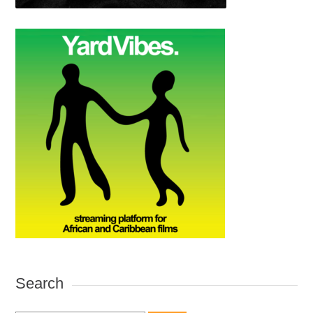
Search