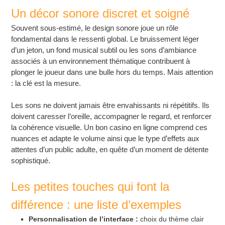
Un décor sonore discret et soigné
Souvent sous-estimé, le design sonore joue un rôle
fondamental dans le ressenti global. Le bruissement léger
d’un jeton, un fond musical subtil ou les sons d’ambiance
associés à un environnement thématique contribuent à
plonger le joueur dans une bulle hors du temps. Mais attention
: la clé est la mesure.
Les sons ne doivent jamais être envahissants ni répétitifs. Ils
doivent caresser l’oreille, accompagner le regard, et renforcer
la cohérence visuelle. Un bon casino en ligne comprend ces
nuances et adapte le volume ainsi que le type d’effets aux
attentes d’un public adulte, en quête d’un moment de détente
sophistiqué.
Les petites touches qui font la
différence : une liste d’exemples
Personnalisation de l’interface :
choix du thème clair