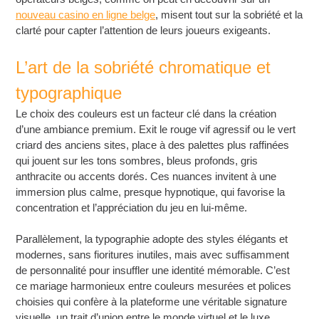
nouveau casino en ligne belge
, misent tout sur la sobriété et la
clarté pour capter l’attention de leurs joueurs exigeants.
L’art de la sobriété chromatique et
typographique
Le choix des couleurs est un facteur clé dans la création
d’une ambiance premium. Exit le rouge vif agressif ou le vert
criard des anciens sites, place à des palettes plus raffinées
qui jouent sur les tons sombres, bleus profonds, gris
anthracite ou accents dorés. Ces nuances invitent à une
immersion plus calme, presque hypnotique, qui favorise la
concentration et l’appréciation du jeu en lui-même.
Parallèlement, la typographie adopte des styles élégants et
modernes, sans fioritures inutiles, mais avec suffisamment
de personnalité pour insuffler une identité mémorable. C’est
ce mariage harmonieux entre couleurs mesurées et polices
choisies qui confère à la plateforme une véritable signature
visuelle, un trait d’union entre le monde virtuel et le luxe