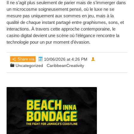
Il ne s’agit plus seulement de parier mais de s’immerger dans
un microcosme soigneusement pensé, où le luxe ne se
mesure pas uniquement aux sommes en jeu, mais à la
qualité de chaque instant partagé entre graphismes, sons, et
interactions. À travers cette approche contemporaine, le
casino digital devient une scène où l’élégance rencontre la
technologie pour un pur moment d’évasion.
Share via
10/06/2026 at 4:26 PM
Uncategorized
CaribbeanCreativity