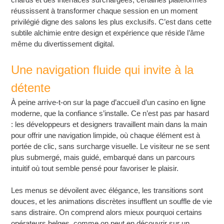
réussissent à transformer chaque session en un moment
privilégié digne des salons les plus exclusifs. C’est dans cette
subtile alchimie entre design et expérience que réside l’âme
même du divertissement digital.
Une navigation fluide qui invite à la
détente
À peine arrive-t-on sur la page d’accueil d’un casino en ligne
moderne, que la confiance s’installe. Ce n’est pas par hasard
: les développeurs et designers travaillent main dans la main
pour offrir une navigation limpide, où chaque élément est à
portée de clic, sans surcharge visuelle. Le visiteur ne se sent
plus submergé, mais guidé, embarqué dans un parcours
intuitif où tout semble pensé pour favoriser le plaisir.
Les menus se dévoilent avec élégance, les transitions sont
douces, et les animations discrètes insufflent un souffle de vie
sans distraire. On comprend alors mieux pourquoi certains
opérateurs belges, comme on peut en découvrir sur un