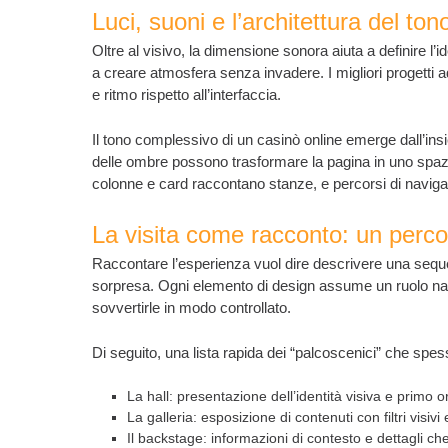
Luci, suoni e l’architettura del ton
Oltre al visivo, la dimensione sonora aiuta a definire l’id
a creare atmosfera senza invadere. I migliori progetti 
e ritmo rispetto all’interfaccia.
Il tono complessivo di un casinò online emerge dall’insi
delle ombre possono trasformare la pagina in uno spazio
colonne e card raccontano stanze, e percorsi di navig
La visita come racconto: un perco
Raccontare l’esperienza vuol dire descrivere una sequen
sorpresa. Ogni elemento di design assume un ruolo narr
sovvertirle in modo controllato.
Di seguito, una lista rapida dei “palcoscenici” che sp
La hall: presentazione dell’identità visiva e primo 
La galleria: esposizione di contenuti con filtri visivi
Il backstage: informazioni di contesto e dettagli ch