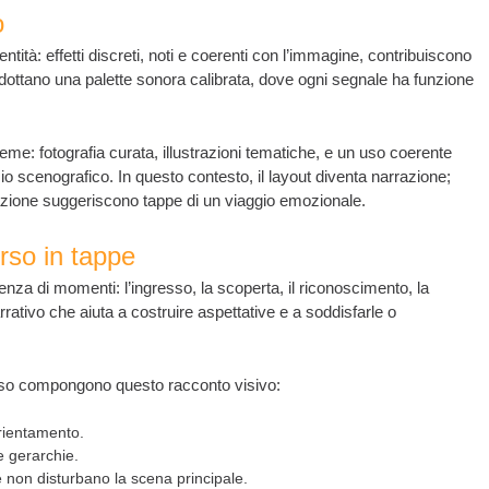
o
entità: effetti discreti, noti e coerenti con l’immagine, contribuiscono
adottano una palette sonora calibrata, dove ogni segnale ha funzione
eme: fotografia curata, illustrazioni tematiche, e un uso coerente
 scenografico. In questo contesto, il layout diventa narrazione;
azione suggeriscono tappe di un viaggio emozionale.
rso in tappe
za di momenti: l’ingresso, la scoperta, il riconoscimento, la
ativo che aiuta a costruire aspettative e a soddisfarle o
esso compongono questo racconto visivo:
orientamento.
 e gerarchie.
e non disturbano la scena principale.