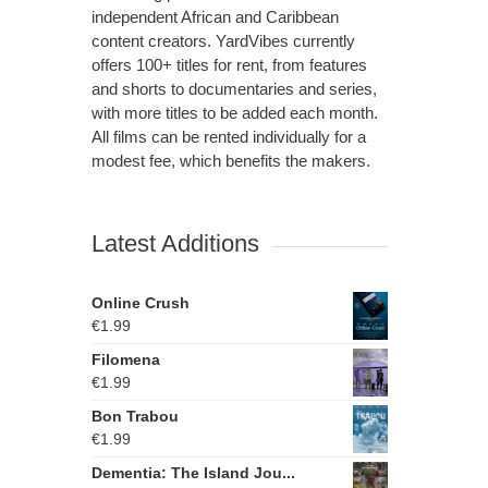
independent African and Caribbean
content creators. YardVibes currently
offers 100+ titles for rent, from features
and shorts to documentaries and series,
with more titles to be added each month.
All films can be rented individually for a
modest fee, which benefits the makers.
Latest Additions
Online Crush
€
1.99
Filomena
€
1.99
Bon Trabou
€
1.99
Dementia: The Island Jou...