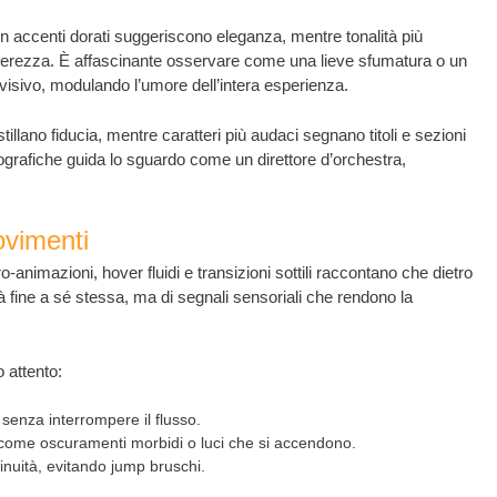
on accenti dorati suggeriscono eleganza, mentre tonalità più
erezza. È affascinante osservare come una lieve sfumatura o un
 visivo, modulando l’umore dell’intera esperienza.
stillano fiducia, mentre caratteri più audaci segnano titoli e sezioni
ipografiche guida lo sguardo come un direttore d’orchestra,
ovimenti
nimazioni, hover fluidi e transizioni sottili raccontano che dietro
tà fine a sé stessa, ma di segnali sensoriali che rendono la
 attento:
 senza interrompere il flusso.
 come oscuramenti morbidi o luci che si accendono.
inuità, evitando jump bruschi.