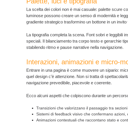
Palette, luci e tipografia
La scelta dei colori non è mai casuale: palette scure c
luminose possono creare un senso di modernità e legg
gradiente strategico trasformino un bottone in un invito
La tipografia completa la scena. Font sobri e leggibili in
speciali. Il bilanciamento tra corpo testo e gerarchie t
stabilendo ritmo e pause narrative nella navigazione.
Interazioni, animazioni e micro-m
Entrare in una pagina è come muovere un sipario: micro-a
quel design c’è attenzione. Non si tratta di spettacolari
navigazione prevedibile, piacevole e coerente.
Ecco alcuni aspetti che colpiscono durante un percorso
Transizioni che valorizzano il passaggio tra sezioni
Sistemi di feedback visivo che confermano azioni,
Animazioni contestuali che raccontano stato e cont