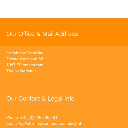
Our Office & Mail Address
Caribbean Creativity
Zwanebloemlaan 88
1087 EP Amsterdam
The Netherlands
Our Contact & Legal Info
Phone: +31 (0)6 266 366 91
Email/PayPal:
info@caribbeancreativity.nl