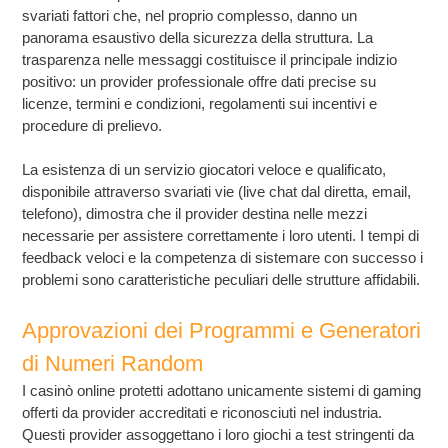
svariati fattori che, nel proprio complesso, danno un
panorama esaustivo della sicurezza della struttura. La
trasparenza nelle messaggi costituisce il principale indizio
positivo: un provider professionale offre dati precise su
licenze, termini e condizioni, regolamenti sui incentivi e
procedure di prelievo.
La esistenza di un servizio giocatori veloce e qualificato,
disponibile attraverso svariati vie (live chat dal diretta, email,
telefono), dimostra che il provider destina nelle mezzi
necessarie per assistere correttamente i loro utenti. I tempi di
feedback veloci e la competenza di sistemare con successo i
problemi sono caratteristiche peculiari delle strutture affidabili.
Approvazioni dei Programmi e Generatori
di Numeri Random
I casinò online protetti adottano unicamente sistemi di gaming
offerti da provider accreditati e riconosciuti nel industria.
Questi provider assoggettano i loro giochi a test stringenti da