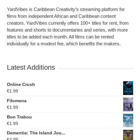
YardVibes is Caribbean Creativity’s streaming platform for
films from independent African and Caribbean content
creators. YardVibes currently offers 100+ titles for rent, from
features and shorts to documentaries and series, with more
titles to be added each month. All films can be rented
individually for a modest fee, which benefits the makers.
Latest Additions
Online Crush
€
1.99
Filomena
€
1.99
Bon Trabou
€
1.99
Dementia: The Island Jou...
€
4.99