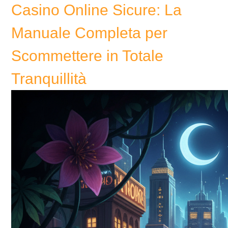
Casino Online Sicure: La
Manuale Completa per
Scommettere in Totale
Tranquillità