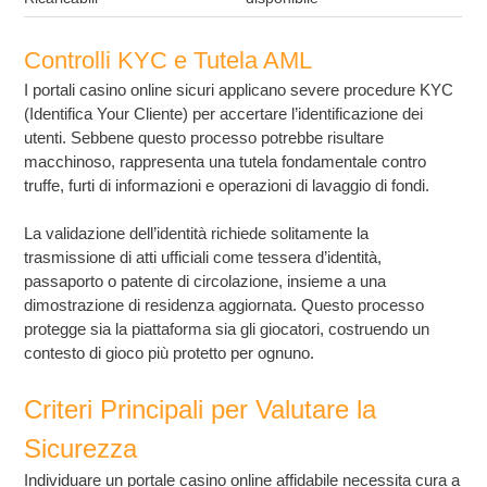
Controlli KYC e Tutela AML
I portali casino online sicuri applicano severe procedure KYC
(Identifica Your Cliente) per accertare l’identificazione dei
utenti. Sebbene questo processo potrebbe risultare
macchinoso, rappresenta una tutela fondamentale contro
truffe, furti di informazioni e operazioni di lavaggio di fondi.
La validazione dell’identità richiede solitamente la
trasmissione di atti ufficiali come tessera d’identità,
passaporto o patente di circolazione, insieme a una
dimostrazione di residenza aggiornata. Questo processo
protegge sia la piattaforma sia gli giocatori, costruendo un
contesto di gioco più protetto per ognuno.
Criteri Principali per Valutare la
Sicurezza
Individuare un portale casino online affidabile necessita cura a