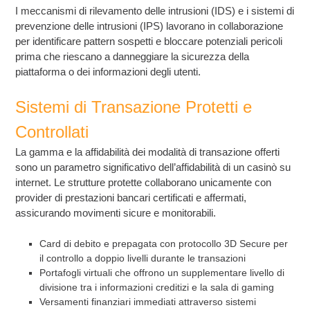
I meccanismi di rilevamento delle intrusioni (IDS) e i sistemi di
prevenzione delle intrusioni (IPS) lavorano in collaborazione
per identificare pattern sospetti e bloccare potenziali pericoli
prima che riescano a danneggiare la sicurezza della
piattaforma o dei informazioni degli utenti.
Sistemi di Transazione Protetti e
Controllati
La gamma e la affidabilità dei modalità di transazione offerti
sono un parametro significativo dell’affidabilità di un casinò su
internet. Le strutture protette collaborano unicamente con
provider di prestazioni bancari certificati e affermati,
assicurando movimenti sicure e monitorabili.
Card di debito e prepagata con protocollo 3D Secure per
il controllo a doppio livelli durante le transazioni
Portafogli virtuali che offrono un supplementare livello di
divisione tra i informazioni creditizi e la sala di gaming
Versamenti finanziari immediati attraverso sistemi