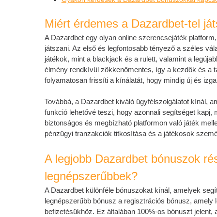
Miért érdemes a Dazardbet-tel ját
A Dazardbet egy olyan online szerencsejáték platform,
játszani. Az első és legfontosabb tényező a széles vá
játékok, mint a blackjack és a rulett, valamint a legúj
élmény rendkívül zökkenőmentes, így a kezdők és a ta
folyamatosan frissíti a kínálatát, hogy mindig új és izg
Továbbá, a Dazardbet kiváló ügyfélszolgálatot kínál, 
funkció lehetővé teszi, hogy azonnali segítséget kapj,
biztonságos és megbízható platformon való játék melle
pénzügyi tranzakciók titkosítása és a játékosok szem
A legjobb Dazardbet bónuszok ré
legnépszerűbbek?
A Dazardbet különféle bónuszokat kínál, amelyek segí
legnépszerűbb bónusz a regisztrációs bónusz, amely le
befizetésükhöz. Ez általában 100%-os bónuszt jelent, a