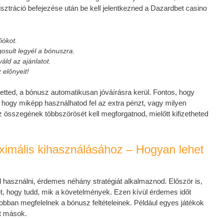
isztráció befejezése után be kell jelentkezned a Dazardbet casino
iókot.
osult legyél a bónuszra.
áld az ajánlatot.
 előnyeit!
ítetted, a bónusz automatikusan jóváírásra kerül. Fontos, hogy
, hogy miképp használhatod fel az extra pénzt, vagy milyen
z összegének többszörösét kell megforgatnod, mielőtt kifizetheted
imális kihasználásához – Hogyan lehet
 használni, érdemes néhány stratégiát alkalmaznod. Először is,
et, hogy tudd, mik a követelmények. Ezen kívül érdemes időt
jobban megfelelnek a bónusz feltételeinek. Például egyes játékok
t mások.