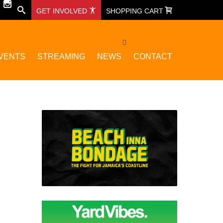
GET INVOLVED
SHOPPING CART
VENTS
STREAMING
NEWS
CONTACT