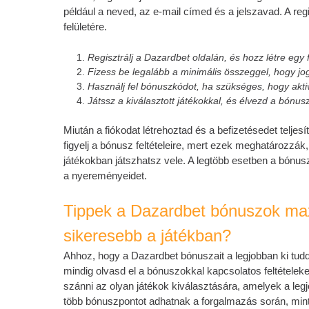
például a neved, az e-mail címed és a jelszavad. A reg
felületére.
Regisztrálj a Dazardbet oldalán, és hozz létre egy f
Fizess be legalább a minimális összeggel, hogy jog
Használj fel bónuszkódot, ha szükséges, hogy aktiv
Játssz a kiválasztott játékokkal, és élvezd a bónusz
Miután a fiókodat létrehoztad és a befizetésedet teljes
figyelj a bónusz feltételeire, mert ezek meghatározzák
játékokban játszhatsz vele. A legtöbb esetben a bónus
a nyereményeidet.
Tippek a Dazardbet bónuszok max
sikeresebb a játékban?
Ahhoz, hogy a Dazardbet bónuszait a legjobban ki tudd
mindig olvasd el a bónuszokkal kapcsolatos feltételek
szánni az olyan játékok kiválasztására, amelyek a leg
több bónuszpontot adhatnak a forgalmazás során, min