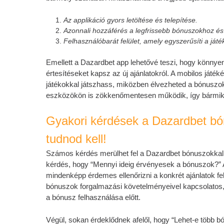
Az applikáció gyors letöltése és telepítése.
Azonnali hozzáférés a legfrissebb bónuszokhoz és
Felhasználóbarát felület, amely egyszerűsíti a játé
Emellett a Dazardbet app lehetővé teszi, hogy könny
értesítéseket kapsz az új ajánlatokról. A mobilos játé
játékokkal játszhass, miközben élvezheted a bónuszok 
eszközökön is zökkenőmentesen működik, így bármikor
Gyakori kérdések a Dazardbet bó
tudnod kell!
Számos kérdés merülhet fel a Dazardbet bónuszokkal k
kérdés, hogy “Mennyi ideig érvényesek a bónuszok?” 
mindenképp érdemes ellenőrizni a konkrét ajánlatok fel
bónuszok forgalmazási követelményeivel kapcsolatos
a bónusz felhasználása előtt.
Végül, sokan érdeklődnek afelől, hogy “Lehet-e több bó