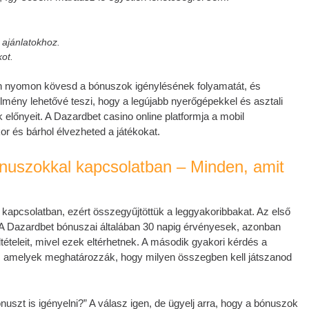
 ajánlatokhoz.
kot.
en nyomon kövesd a bónuszok igénylésének folyamatát, és
kélmény lehetővé teszi, hogy a legújabb nyerőgépekkel és asztali
előnyeit. A Dazardbet casino online platformja a mobil
 és bárhol élvezheted a játékokat.
nuszokkal kapcsolatban – Minden, amit
apcsolatban, ezért összegyűjtöttük a leggyakoribbakat. Az első
A Dazardbet bónuszai általában 30 napig érvényesek, azonban
tételeit, mivel ezek eltérhetnek. A második gyakori kérdés a
, amelyek meghatározzák, hogy milyen összegben kell játszanod
nuszt is igényelni?” A válasz igen, de ügyelj arra, hogy a bónuszok