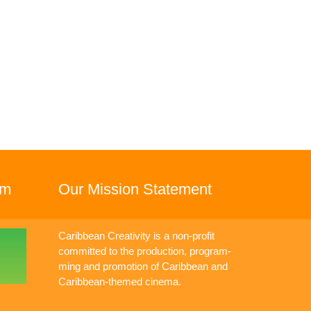
rm
Our Mission Statement
Caribbean Creativity is a non-profit
committed to the production, program-
ming and promotion of Caribbean and
Caribbean-themed cinema.