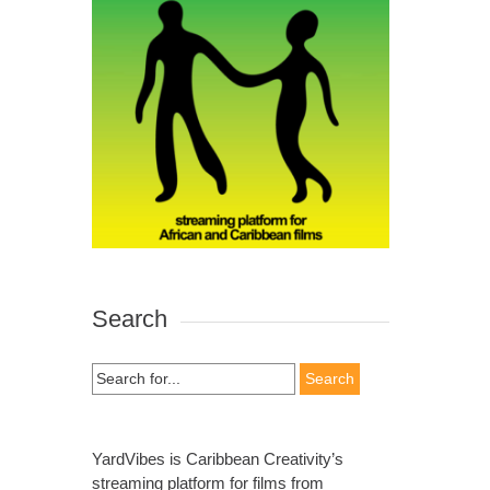
Search
Search
for:
YardVibes is Caribbean Creativity’s
streaming platform for films from