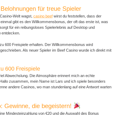
Belohnungen für treue Spieler
f Casino-Welt wagst,
casino beef
wirst du feststellen, dass der
einmal gibt es den Willkommensbonus, der oft das erste ist, was
 sorgt für ein reibungsloses Spielerlebnis auf Desktop und
u entdecken.
 zu 600 Freispiele erhalten. Der Willkommensbonus wird
geschrieben. Als neuer Spieler im Beef Casino wurde ich direkt mit
u 600 Freispiele
 viel Abwechslung. Die Atmosphäre erinnert mich an echte
. Hallo zusammen, mein Name ist Lars und ich spiele besonders
enne andere Casinos, wo man stundenlang auf eine Antwort warten
: Gewinne, die begeistern!
eine Mindesteinzahlung von €20 und die Auswahl des Bonus