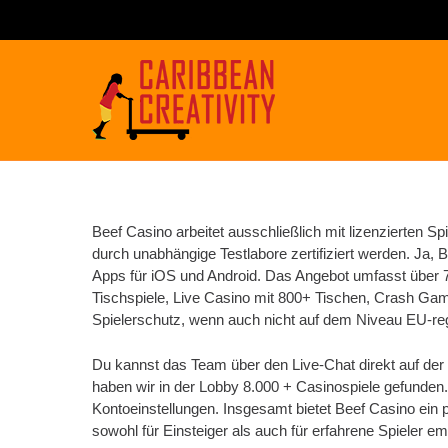
Beef Casino arbeitet ausschließlich mit lizenzierte
durch unabhängige Testlabore zertifiziert werden. Ja,
Apps für iOS und Android. Das Angebot umfasst über 7.
Tischspiele, Live Casino mit 800+ Tischen, Crash Game
Spielerschutz, wenn auch nicht auf dem Niveau EU-reg
Du kannst das Team über den Live-Chat direkt auf der 
haben wir in der Lobby 8.000 + Casinospiele gefunden. S
Kontoeinstellungen. Insgesamt bietet Beef Casino ein 
sowohl für Einsteiger als auch für erfahrene Spieler em