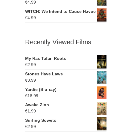
€
4.99
WITCH: We Intend to Cause Havoc
€
4.99
Recently Viewed Films
My Ras Tafari Roots
€
2.99
Stones Have Laws
€
3.99
Yardie (Blu-ray)
€
18.99
Awake Zion
€
1.99
Surfing Soweto
€
2.99