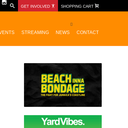
GET INVOLVED
SHOPPING CART
VENTS
STREAMING
NEWS
CONTACT