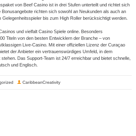
t von Beef Casino ist in drei Stufen unterteilt und richtet sich
Die Bonusangebote richten sich sowohl an Neukunden als auch an
 Gelegenheitsspieler bis zum High Roller berücksichtigt werden.
asinos und vielfalt Casino Spiele online. Besonders
000 Titeln von den besten Entwicklern der Branche – von
tklassigen Live-Casino. Mit einer offiziellen Lizenz der Curaçao
ietet der Anbieter ein vertrauenswürdiges Umfeld, in dem
stehen. Das Support-Team ist 24/7 erreichbar und bietet schnelle,
utsch und Englisch.
gorized
CaribbeanCreativity