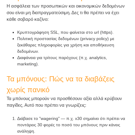
Η ασφάλεια των προσωπικών και οικονομικών δεδομένων
σου είναι μη διαπραγματεύσιμη. Δες τι θα πρέπει να έχει
κάθε σοβαρό καζίνο:
Κρυπτογράφηση SSL, που φαίνεται στο url (https).
Πολιτική προστασίας δεδομένων (privacy policy) με
ξεκάθαρες πληροφορίες για χρήση και αποθήκευση
δεδομένων.
Διαφάνεια για τρίτους παρόχους (π.χ. analytics,
marketing).
Τα μπόνους: Πώς να τα διαβάζεις
χωρίς πανικό
Τα μπόνους μπορούν να προσθέσουν αξία αλλά κρύβουν
παγίδες. Αυτό που πρέπει να γνωρίζεις:
Διάβασε το "wagering" — π.χ. x30 σημαίνει ότι πρέπει να
ποντάρεις 30 φορές το ποσό του μπόνους πριν κάνεις
ανάληψη.