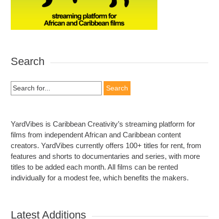
Search
Search
for:
YardVibes is Caribbean Creativity’s streaming platform for
films from independent African and Caribbean content
creators. YardVibes currently offers 100+ titles for rent, from
features and shorts to documentaries and series, with more
titles to be added each month. All films can be rented
individually for a modest fee, which benefits the makers.
Latest Additions