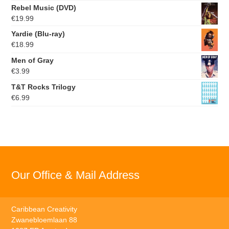
Rebel Music (DVD)
€
19.99
Yardie (Blu-ray)
€
18.99
Men of Gray
€
3.99
T&T Rocks Trilogy
€
6.99
Our Office & Mail Address
Caribbean Creativity
Zwanebloemlaan 88