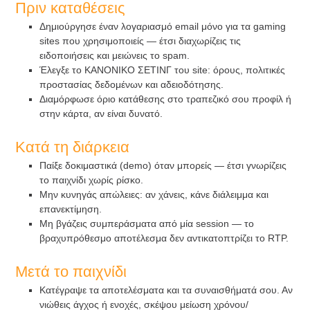
Πριν καταθέσεις
Δημιούργησε έναν λογαριασμό email μόνο για τα gaming
sites που χρησιμοποιείς — έτσι διαχωρίζεις τις
ειδοποιήσεις και μειώνεις το spam.
Έλεγξε το ΚΑΝΟΝΙΚΟ ΣΕΤΙΝΓ του site: όρους, πολιτικές
προστασίας δεδομένων και αδειοδότησης.
Διαμόρφωσε όριο κατάθεσης στο τραπεζικό σου προφίλ ή
στην κάρτα, αν είναι δυνατό.
Κατά τη διάρκεια
Παίξε δοκιμαστικά (demo) όταν μπορείς — έτσι γνωρίζεις
το παιχνίδι χωρίς ρίσκο.
Μην κυνηγάς απώλειες: αν χάνεις, κάνε διάλειμμα και
επανεκτίμηση.
Μη βγάζεις συμπεράσματα από μία session — το
βραχυπρόθεσμο αποτέλεσμα δεν αντικατοπτρίζει το RTP.
Μετά το παιχνίδι
Κατέγραψε τα αποτελέσματα και τα συναισθήματά σου. Αν
νιώθεις άγχος ή ενοχές, σκέψου μείωση χρόνου/