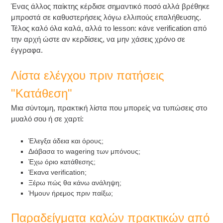
Ένας άλλος παίκτης κέρδισε σημαντικό ποσό αλλά βρέθηκε
μπροστά σε καθυστερήσεις λόγω ελλιπούς επαλήθευσης.
Τέλος καλό όλα καλά, αλλά το lesson: κάνε verification από
την αρχή ώστε αν κερδίσεις, να μην χάσεις χρόνο σε
έγγραφα.
Λίστα ελέγχου πριν πατήσεις
"Κατάθεση"
Μια σύντομη, πρακτική λίστα που μπορείς να τυπώσεις στο
μυαλό σου ή σε χαρτί:
Έλεγξα άδεια και όρους;
Διάβασα το wagering των μπόνους;
Έχω όριο κατάθεσης;
Έκανα verification;
Ξέρω πώς θα κάνω ανάληψη;
Ήμουν ήρεμος πριν παίξω;
Παραδείγματα καλών πρακτικών από