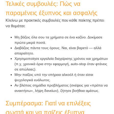
Τελικές συμβουλές: Πώς να
παραμένεις έξυπνος και ασφαλής
Κλείνω με πρακτικές συμβουλές που κάθε παίκτης πρέπει
να θυμάται:
Μη βάζεις όλα σου τα χρήματα σε ένα καζίνο. Δοκίμασε
πρώτα μικρά ποσά.
Διαβάζεις πάντα τους όρους. Ναι, είναι βαρετό — αλλά
απαραίτητο.
Χρησιμοποίησε εργαλεία διαχείρισης χρόνου και χρημάτων
(π.χ. χρονικά όρια στην εφαρμογή, auto-stop όταν φτάνεις
σε απώλειες).
Μην παίζεις υπό την επήρεια αλκοόλ ή όταν είσαι
ψυχολογικά ευάλωτος.
Αν βλέπεις σημάδια προβλήματος (σκέψεις για «πρέπει να
ανακτήσω», λήψη δανείων), ζήτησε βοήθεια αμέσως.
Συμπέρασμα: Γιατί να επιλέξεις
σωστά και να παίζεις έξυπνα