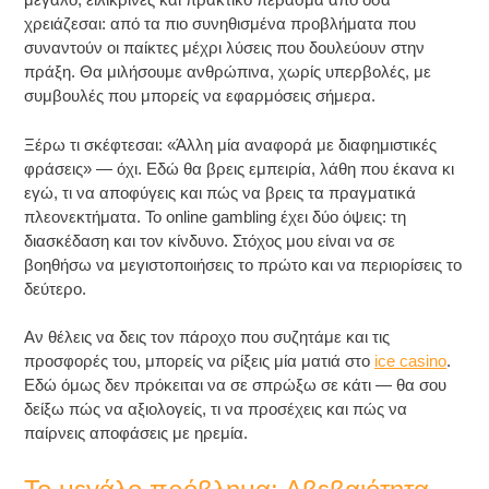
χρειάζεσαι: από τα πιο συνηθισμένα προβλήματα που
συναντούν οι παίκτες μέχρι λύσεις που δουλεύουν στην
πράξη. Θα μιλήσουμε ανθρώπινα, χωρίς υπερβολές, με
συμβουλές που μπορείς να εφαρμόσεις σήμερα.
Ξέρω τι σκέφτεσαι: «Άλλη μία αναφορά με διαφημιστικές
φράσεις» — όχι. Εδώ θα βρεις εμπειρία, λάθη που έκανα κι
εγώ, τι να αποφύγεις και πώς να βρεις τα πραγματικά
πλεονεκτήματα. Το online gambling έχει δύο όψεις: τη
διασκέδαση και τον κίνδυνο. Στόχος μου είναι να σε
βοηθήσω να μεγιστοποιήσεις το πρώτο και να περιορίσεις το
δεύτερο.
Αν θέλεις να δεις τον πάροχο που συζητάμε και τις
προσφορές του, μπορείς να ρίξεις μία ματιά στο
ice casino
.
Εδώ όμως δεν πρόκειται να σε σπρώξω σε κάτι — θα σου
δείξω πώς να αξιολογείς, τι να προσέχεις και πώς να
παίρνεις αποφάσεις με ηρεμία.