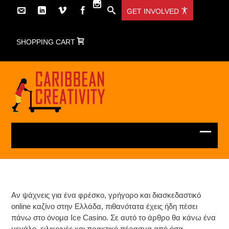
GET INVOLVED
SHOPPING CART
Αν ψάχνεις για ένα φρέσκο, γρήγορο και διασκεδαστικό
online καζίνο στην Ελλάδα, πιθανότατα έχεις ήδη πέσει
πάνω στο όνομα Ice Casino. Σε αυτό το άρθρο θα κάνω ένα
μεγάλο, ειλικρινές και πρακτικό πέρασμα από όσα