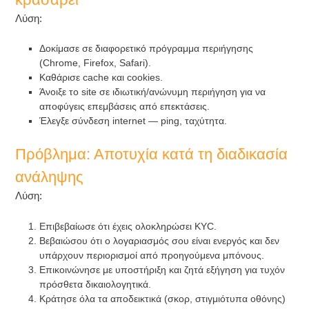
Λύση:
Δοκίμασε σε διαφορετικό πρόγραμμα περιήγησης
(Chrome, Firefox, Safari).
Καθάρισε cache και cookies.
Άνοιξε το site σε ιδιωτική/ανώνυμη περιήγηση για να
αποφύγεις επεμβάσεις από επεκτάσεις.
Έλεγξε σύνδεση internet — ping, ταχύτητα.
Πρόβλημα: Αποτυχία κατά τη διαδικασία
ανάληψης
Λύση:
Επιβεβαίωσε ότι έχεις ολοκληρώσει KYC.
Βεβαιώσου ότι ο λογαριασμός σου είναι ενεργός και δεν
υπάρχουν περιορισμοί από προηγούμενα μπόνους.
Επικοινώνησε με υποστήριξη και ζητά εξήγηση για τυχόν
πρόσθετα δικαιολογητικά.
Κράτησε όλα τα αποδεικτικά (σκορ, στιγμιότυπα οθόνης)