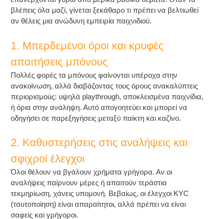
βλέπεις όλα μαζί, γίνεται ξεκάθαρο τι πρέπει να βελτιωθεί
αν θέλεις μια ανώδυνη εμπειρία παιχνιδιού.
1. Μπερδεμένοι όροι και κρυφές
απαιτήσεις μπόνους
Πολλές φορές τα μπόνους φαίνονται υπέροχα στην
ανακοίνωση, αλλά διαβάζοντας τους όρους ανακαλύπτεις
περιορισμούς: υψηλά playthrough, αποκλεισμένα παιχνίδια,
ή όρια στην ανάληψη. Αυτό απογοητεύει και μπορεί να
οδηγήσει σε παρεξηγήσεις μεταξύ παίκτη και καζίνο.
2. Καθυστερήσεις στις αναλήψεις και
σφιχροί έλεγχοι
Όλοι θέλουν να βγάλουν χρήματα γρήγορα. Αν οι
αναλήψεις παίρνουν μέρες ή απαιτούν τεράστια
τεκμηρίωση, χάνεις υπομονή. Βεβαίως, οι έλεγχοι KYC
(ταυτοποίηση) είναι απαραίτητοι, αλλά πρέπει να είναι
σαφείς και γρήγοροι.