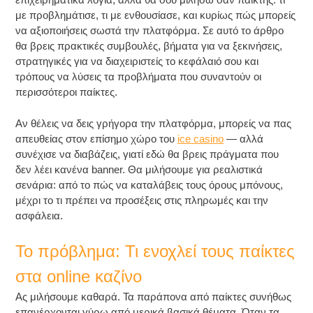
με προβλημάτισε, τι με ενθουσίασε, και κυρίως πώς μπορείς
να αξιοποιήσεις σωστά την πλατφόρμα. Σε αυτό το άρθρο
θα βρεις πρακτικές συμβουλές, βήματα για να ξεκινήσεις,
στρατηγικές για να διαχειριστείς το κεφάλαιό σου και
τρόπους να λύσεις τα προβλήματα που συναντούν οι
περισσότεροι παίκτες.
Αν θέλεις να δεις γρήγορα την πλατφόρμα, μπορείς να πας
απευθείας στον επίσημο χώρο του
ice casino
— αλλά
συνέχισε να διαβάζεις, γιατί εδώ θα βρεις πράγματα που
δεν λέει κανένα banner. Θα μιλήσουμε για ρεαλιστικά
σενάρια: από το πώς να καταλάβεις τους όρους μπόνους,
μέχρι το τι πρέπει να προσέξεις στις πληρωμές και την
ασφάλεια.
Το πρόβλημα: Τι ενοχλεί τους παίκτες
στα online καζίνο
Ας μιλήσουμε καθαρά. Τα παράπονα από παίκτες συνήθως
επανέρχονται γύρω από μερικά βασικά θέματα. Όταν τα