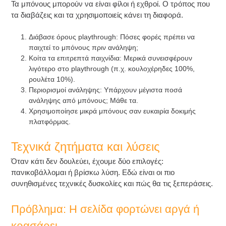
Τα μπόνους μπορούν να είναι φίλοι ή εχθροί. Ο τρόπος που
τα διαβάζεις και τα χρησιμοποιείς κάνει τη διαφορά.
Διάβασε όρους playthrough: Πόσες φορές πρέπει να
παιχτεί το μπόνους πριν ανάληψη;
Κοίτα τα επιτρεπτά παιχνίδια: Μερικά συνεισφέρουν
λιγότερο στο playthrough (π.χ. κουλοχέρηδες 100%,
ρουλέτα 10%).
Περιορισμοί ανάληψης: Υπάρχουν μέγιστα ποσά
ανάληψης από μπόνους; Μάθε τα.
Χρησιμοποίησε μικρά μπόνους σαν ευκαιρία δοκιμής
πλατφόρμας.
Τεχνικά ζητήματα και λύσεις
Όταν κάτι δεν δουλεύει, έχουμε δύο επιλογές:
πανικοβάλλομαι ή βρίσκω λύση. Εδώ είναι οι πιο
συνηθισμένες τεχνικές δυσκολίες και πώς θα τις ξεπεράσεις.
Πρόβλημα: Η σελίδα φορτώνει αργά ή
κρασάρει