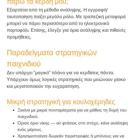
πάρω τα κέρδη μου;
Εξαρτάται από τη μέθοδο ανάληψης. Η εγγραφή/
ταυτοποίηση παίζει μεγάλο ρόλο. Με τραπεζική μεταφορά
μπορεί να πάρει περισσότερο από το ηλεκτρονικό
πορτοφόλι. Επίσης, έλεγξε για όρια ανάληψης και πιθανές
προμήθειες.
Παραδείγματα στρατηγικών
παιχνιδιού
Δεν υπάρχει "μαγικό" πλάνο για να κερδίσεις πάντα.
Υπάρχουν όμως λογικές στρατηγικές που μειώνουν ρίσκο
και μεγιστοποιούν την ευχαρίστηση.
Μικρή στρατηγική για κουλοχέρηδες
Ξεκίνα με μικρά πονταρίσματα για να μάθεις τη δομή του
παιχνιδιού.
Όρισε όριο νίκης — αν φτάσεις στο στόχο, κάνε ανάληψη
ενός μέρους.
Χρησιμοποίησε δωρεάν περιστροφές ή μπόνους για να