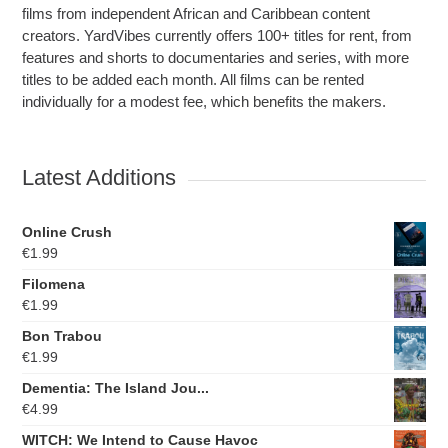
films from independent African and Caribbean content
creators. YardVibes currently offers 100+ titles for rent, from
features and shorts to documentaries and series, with more
titles to be added each month. All films can be rented
individually for a modest fee, which benefits the makers.
Latest Additions
Online Crush
€
1.99
Filomena
€
1.99
Bon Trabou
€
1.99
Dementia: The Island Jou...
€
4.99
WITCH: We Intend to Cause Havoc