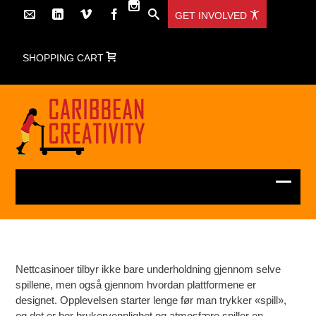
GET INVOLVED
SHOPPING CART
Nettcasinoer tilbyr ikke bare underholdning gjennom selve
spillene, men også gjennom hvordan plattformene er
designet. Opplevelsen starter lenge før man trykker «spill»,
og det er her brukervennlighet og atmosfære spiller en