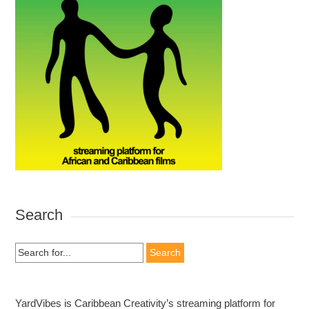
Search
Search
for:
YardVibes is Caribbean Creativity’s streaming platform for