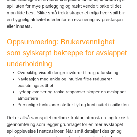
spill uten for mye planlegging og raskt vende tilbake til det
man likte best. Slike små trekk skaper et miljø hvor spill blir
en hyggelig aktivitet istedenfor en evaluering av prestasjon
eller innsats.
Oppsummering: Brukervennlighet
som sylskarpt bakteppe for avslappet
underholdning
Oversiktlig visuelt design inviterer til rolig utforskning
Navigasjon med enkle og intuitive filtre reduserer
beslutningstretthet
Lydopplevelser og raske responser skaper en avslappet
atmosfære
Personlige funksjoner støtter flyt og kontinuitet i spilløkten
Det er altså samspillet mellom struktur, atmosfære og teknisk
gjennomføring som legger grunnlaget for en mer avslappet
spillopplevelse i nettcasinoer. Når små detaljer i design og