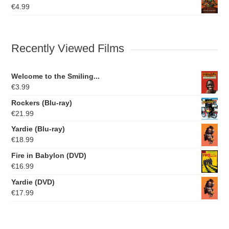
€
4.99
Recently Viewed Films
Welcome to the Smiling...
€
3.99
Rockers (Blu-ray)
€
21.99
Yardie (Blu-ray)
€
18.99
Fire in Babylon (DVD)
€
16.99
Yardie (DVD)
€
17.99