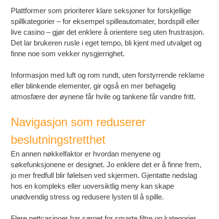
Plattformer som prioriterer klare seksjoner for forskjellige
spillkategorier – for eksempel spilleautomater, bordspill eller
live casino – gjør det enklere å orientere seg uten frustrasjon.
Det lar brukeren rusle i eget tempo, bli kjent med utvalget og
finne noe som vekker nysgjerrighet.
Informasjon med luft og rom rundt, uten forstyrrende reklame
eller blinkende elementer, gir også en mer behagelig
atmosfære der øynene får hvile og tankene får vandre fritt.
Navigasjon som reduserer
beslutningstretthet
En annen nøkkelfaktor er hvordan menyene og
søkefunksjonene er designet. Jo enklere det er å finne frem,
jo mer fredfull blir følelsen ved skjermen. Gjentatte nedslag
hos en kompleks eller uoversiktlig meny kan skape
unødvendig stress og redusere lysten til å spille.
Flere nettcasinoer har sørget for smarte filtre og kategorier