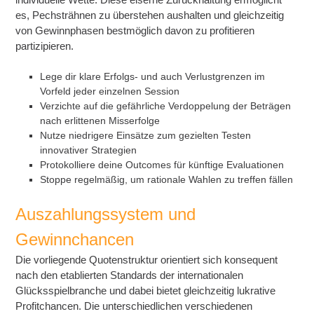
es, Pechsträhnen zu überstehen aushalten und gleichzeitig
von Gewinnphasen bestmöglich davon zu profitieren
partizipieren.
Lege dir klare Erfolgs- und auch Verlustgrenzen im
Vorfeld jeder einzelnen Session
Verzichte auf die gefährliche Verdoppelung der Beträgen
nach erlittenen Misserfolge
Nutze niedrigere Einsätze zum gezielten Testen
innovativer Strategien
Protokolliere deine Outcomes für künftige Evaluationen
Stoppe regelmäßig, um rationale Wahlen zu treffen fällen
Auszahlungssystem und
Gewinnchancen
Die vorliegende Quotenstruktur orientiert sich konsequent
nach den etablierten Standards der internationalen
Glücksspielbranche und dabei bietet gleichzeitig lukrative
Profitchancen. Die unterschiedlichen verschiedenen