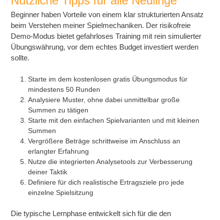
Nützliche Tipps für alle Neulinge
Beginner haben Vorteile von einem klar strukturierten Ansatz
beim Verstehen meiner Spielmechaniken. Der risikofreie
Demo-Modus bietet gefahrloses Training mit rein simulierter
Übungswährung, vor dem echtes Budget investiert werden
sollte.
Starte im dem kostenlosen gratis Übungsmodus für
mindestens 50 Runden
Analysiere Muster, ohne dabei unmittelbar große
Summen zu tätigen
Starte mit den einfachen Spielvarianten und mit kleinen
Summen
Vergrößere Beträge schrittweise im Anschluss an
erlangter Erfahrung
Nutze die integrierten Analysetools zur Verbesserung
deiner Taktik
Definiere für dich realistische Ertragsziele pro jede
einzelne Spielsitzung
Die typische Lernphase entwickelt sich für die den