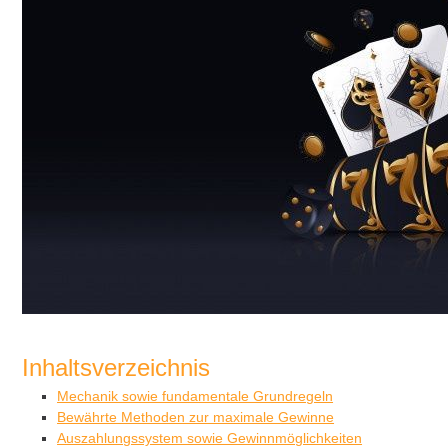
Inhaltsverzeichnis
Mechanik sowie fundamentale Grundregeln
Bewährte Methoden zur maximale Gewinne
Auszahlungssystem sowie Gewinnmöglichkeiten