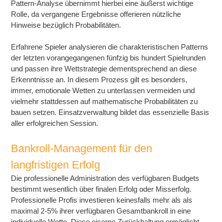
Pattern-Analyse übernimmt hierbei eine äußerst wichtige
Rolle, da vergangene Ergebnisse offerieren nützliche
Hinweise bezüglich Probabilitäten.
Erfahrene Spieler analysieren die charakteristischen Patterns
der letzten vorangegangenen fünfzig bis hundert Spielrunden
und passen ihre Wettstrategie dementsprechend an diese
Erkenntnisse an. In diesem Prozess gilt es besonders,
immer, emotionale Wetten zu unterlassen vermeiden und
vielmehr stattdessen auf mathematische Probabilitäten zu
bauen setzen. Einsatzverwaltung bildet das essenzielle Basis
aller erfolgreichen Session.
Bankroll-Management für den
langfristigen Erfolg
Die professionelle Administration des verfügbaren Budgets
bestimmt wesentlich über finalen Erfolg oder Misserfolg.
Professionelle Profis investieren keinesfalls mehr als als
maximal 2-5% ihrer verfügbaren Gesamtbankroll in eine
individuelle Wette. Diese eiserne Zurückhaltung ermöglicht