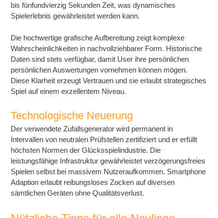
bis fünfundvierzig Sekunden Zeit, was dynamisches
Spielerlebnis gewährleistet werden kann.
Die hochwertige grafische Aufbereitung zeigt komplexe
Wahrscheinlichkeiten in nachvollziehbarer Form. Historische
Daten sind stets verfügbar, damit User ihre persönlichen
persönlichen Auswertungen vornehmen können mögen.
Diese Klarheit erzeugt Vertrauen und sie erlaubt strategisches
Spiel auf einem exzellentem Niveau.
Technologische Neuerung
Der verwendete Zufallsgenerator wird permanent in
Intervallen von neutralen Prüfstellen zertifiziert und er erfüllt
höchsten Normen der Glücksspielindustrie. Die
leistungsfähige Infrastruktur gewährleistet verzögerungsfreies
Spielen selbst bei massivem Nutzeraufkommen. Smartphone
Adaption erlaubt reibungsloses Zocken auf diversen
sämtlichen Geräten ohne Qualitätsverlust.