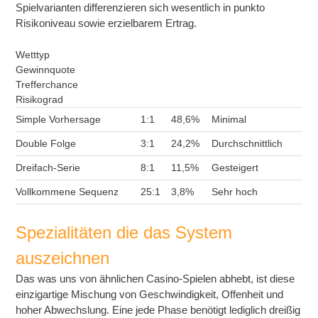
Spielvarianten differenzieren sich wesentlich in punkto
Risikoniveau sowie erzielbarem Ertrag.
Wetttyp
Gewinnquote
Trefferchance
Risikograd
Simple Vorhersage
1:1
48,6%
Minimal
Double Folge
3:1
24,2%
Durchschnittlich
Dreifach-Serie
8:1
11,5%
Gesteigert
Vollkommene Sequenz
25:1
3,8%
Sehr hoch
Spezialitäten die das System
auszeichnen
Das was uns von ähnlichen Casino-Spielen abhebt, ist diese
einzigartige Mischung von Geschwindigkeit, Offenheit und
hoher Abwechslung. Eine jede Phase benötigt lediglich dreißig