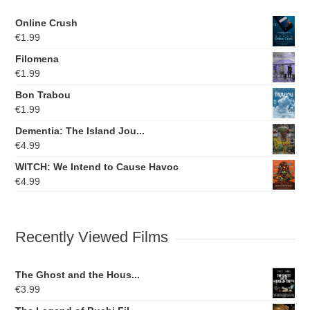
Online Crush
€
1.99
Filomena
€
1.99
Bon Trabou
€
1.99
Dementia: The Island Jou...
€
4.99
WITCH: We Intend to Cause Havoc
€
4.99
Recently Viewed Films
The Ghost and the Hous...
€
3.99