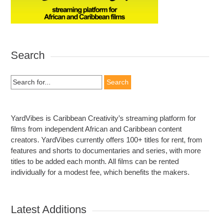
Search
Search
for:
YardVibes is Caribbean Creativity’s streaming platform for
films from independent African and Caribbean content
creators. YardVibes currently offers 100+ titles for rent, from
features and shorts to documentaries and series, with more
titles to be added each month. All films can be rented
individually for a modest fee, which benefits the makers.
Latest Additions