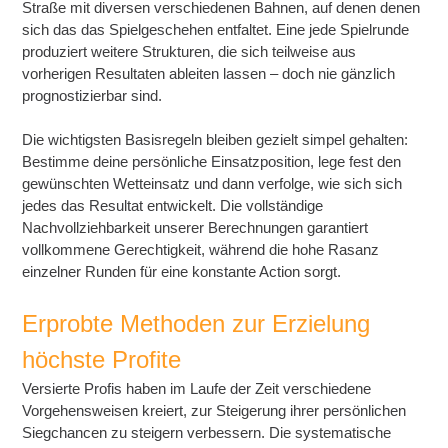
Straße mit diversen verschiedenen Bahnen, auf denen denen
sich das das Spielgeschehen entfaltet. Eine jede Spielrunde
produziert weitere Strukturen, die sich teilweise aus
vorherigen Resultaten ableiten lassen – doch nie gänzlich
prognostizierbar sind.
Die wichtigsten Basisregeln bleiben gezielt simpel gehalten:
Bestimme deine persönliche Einsatzposition, lege fest den
gewünschten Wetteinsatz und dann verfolge, wie sich sich
jedes das Resultat entwickelt. Die vollständige
Nachvollziehbarkeit unserer Berechnungen garantiert
vollkommene Gerechtigkeit, während die hohe Rasanz
einzelner Runden für eine konstante Action sorgt.
Erprobte Methoden zur Erzielung
höchste Profite
Versierte Profis haben im Laufe der Zeit verschiedene
Vorgehensweisen kreiert, zur Steigerung ihrer persönlichen
Siegchancen zu steigern verbessern. Die systematische