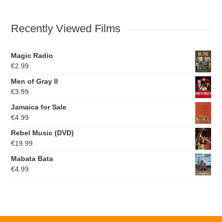
Recently Viewed Films
Magic Radio
€
2.99
Men of Gray II
€
3.99
Jamaica for Sale
€
4.99
Rebel Music (DVD)
€
19.99
Mabata Bata
€
4.99