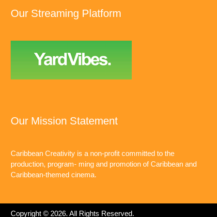
Our Streaming Platform
Our Mission Statement
Caribbean Creativity is a non-profit committed to the
production, program- ming and promotion of Caribbean and
Caribbean-themed cinema.
Copyright © 2026. All Rights Reserved.