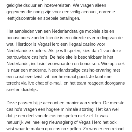
geldigheidsduur en inzetvereisten. We vragen alleen
gegevens die nodig zijn voor een veilig account, correcte
leeftijdscontrole en soepele betalingen.
Het aanbieden van een Nederlandstalige mobiele site en
bonuscodes zonder licentie is een directe overtreding van de
wet. Hierdoor is VegasHero een illegaal casino voor
Nederlandse spelers. Als je wilt spelen, kies dan 1 van deze
betrouwbare casino’s. De hele site is beschikbaar in het
Nederlands, inclusief voorwaarden en bonussen. Wie op zoek
is naar een moderne, Nederlandstalige casino-ervaring met
een creatieve twist, zit hier helemaal goed. Je kunt snel
terecht via live chat of e-mail, en het team reageert doorgaans
snel en duidelijk.
Deze passen bij je account en manier van spelen. De meeste
casino’s vragen een hogere minimale storting. Het kan wel
dat je een deel van de casino spellen niet ziet. Ik was
natuurlijk wel heel erg nieuwsgierig of Vegas Hero het ook
wist waar te maken qua casino spellen. Zo was er een reload