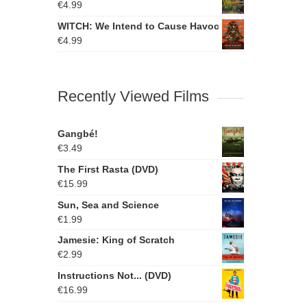
€
4.99
WITCH: We Intend to Cause Havoc
€
4.99
Recently Viewed Films
Gangbé!
€
3.49
The First Rasta (DVD)
€
15.99
Sun, Sea and Science
€
1.99
Jamesie: King of Scratch
€
2.99
Instructions Not... (DVD)
€
16.99