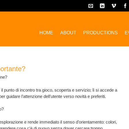
HOME
ABOUT
PRODUCTIONS
E
portante?
ine?
il punto di incontro tra gioco, scoperta e servizio; lì si accede a
 guidare l’attenzione dell’utente verso novità e preferiti.
o?
esplorazione e rende immediato il senso d’orientamento: colori,
mprendere cosa c’è di nuovo senza dover cercare troppo.