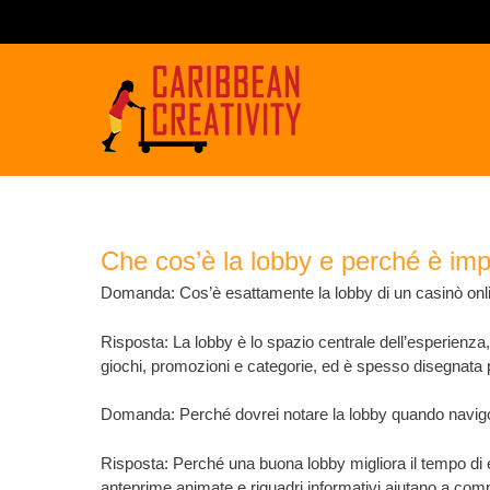
Che cos’è la lobby e perché è im
Domanda: Cos’è esattamente la lobby di un casinò onl
Risposta: La lobby è lo spazio centrale dell’esperienza, 
giochi, promozioni e categorie, ed è spesso disegnata per
Domanda: Perché dovrei notare la lobby quando navig
Risposta: Perché una buona lobby migliora il tempo di 
anteprime animate e riquadri informativi aiutano a co