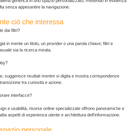
 galleria generica in uno spazio personalizzato, mettendo in evidenza
elta senza appesantire la navigazione.
nte ciò che interessa
dai filtri?
ià in mente un titolo, un provider o una parola chiave; filtri e
suale sia la ricerca mirata.
bby?
 suggerisce risultati mentre si digita e mostra corrispondenze
transizione tra curiosità e azione.
orare interfacce?
ign e usabilità, risorse online specializzate offrono panoramiche e
ratta aspetti di esperienza utente e architettura dell’informazione.
o spazio personale