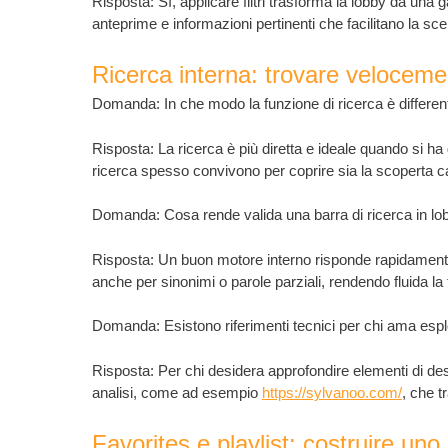
Risposta: Sì, applicare filtri trasforma la lobby da una
anteprime e informazioni pertinenti che facilitano la sc
Ricerca interna: trovare veloceme
Domanda: In che modo la funzione di ricerca è differente 
Risposta: La ricerca è più diretta e ideale quando si ha g
ricerca spesso convivono per coprire sia la scoperta ca
Domanda: Cosa rende valida una barra di ricerca in lo
Risposta: Un buon motore interno risponde rapidamente,
anche per sinonimi o parole parziali, rendendo fluida la 
Domanda: Esistono riferimenti tecnici per chi ama espl
Risposta: Per chi desidera approfondire elementi di des
analisi, come ad esempio
https://sylvanoo.com/
, che t
Favorites e playlist: costruire un