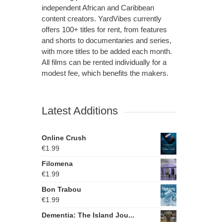
independent African and Caribbean
content creators. YardVibes currently
offers 100+ titles for rent, from features
and shorts to documentaries and series,
with more titles to be added each month.
All films can be rented individually for a
modest fee, which benefits the makers.
Latest Additions
Online Crush
€
1.99
Filomena
€
1.99
Bon Trabou
€
1.99
Dementia: The Island Jou...