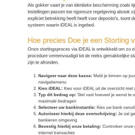
Als gokker vaart je van identieke bescherming zoals ti
instellingen passen toe rigoreuze regelgeving alsook z
expliciet betrekking heeft heeft voor deposito’s, toont d
systeem waarin iDEAL is ingebed.
Hoe precies Doe je een Storting 
Onze stortingsproces via iDEAL is ontwikkeld om zo eff
procedure vereenvoudigd tot de reeks gemakkelijke sta
zijn te afronden.
Navigeer naar deze kassa:
Meld je binnen op jouw
navigatiemenu
Kies iDEAL:
Kies voor iDEAL uit de overzicht met
Typ dit bedrag op:
Stel vast hoeveel je wenst te
maximale bedragen
Selecteer uw bankinstantie:
Kies uw bank vanuit
Autoriseer hierbij deze overschrijving:
Je zal ge
bankieren omgeving
Bevestig hierbij onze betaling:
Controleer onze g
internet transacties