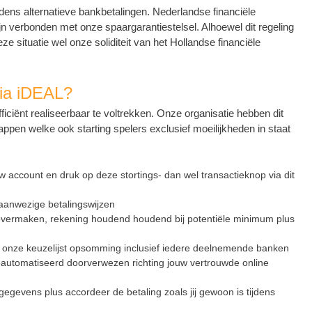
jdens alternatieve bankbetalingen. Nederlandse financiële
ijn verbonden met onze spaargarantiestelsel. Alhoewel dit regeling
eze situatie wel onze soliditeit van het Hollandse financiële
via iDEAL?
iciënt realiseerbaar te voltrekken. Onze organisatie hebben dit
ppen welke ook starting spelers exclusief moeilijkheden in staat
 account en druk op deze stortings- dan wel transactieknop via dit
 aanwezige betalingswijzen
 overmaken, rekening houdend houdend bij potentiële minimum plus
 onze keuzelijst opsomming inclusief iedere deelnemende banken
automatiseerd doorverwezen richting jouw vertrouwde online
egevens plus accordeer de betaling zoals jij gewoon is tijdens