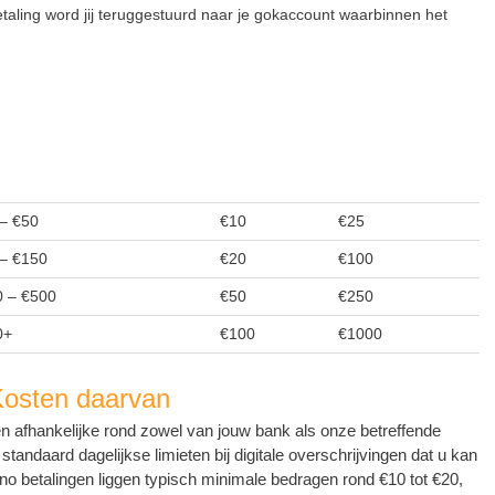
taling word jij teruggestuurd naar je gokaccount waarbinnen het
n
– €50
€10
€25
– €150
€20
€100
 – €500
€50
€250
0+
€100
€1000
 Kosten daarvan
en afhankelijke rond zowel van jouw bank als onze betreffende
andaard dagelijkse limieten bij digitale overschrijvingen dat u kan
ino betalingen liggen typisch minimale bedragen rond €10 tot €20,