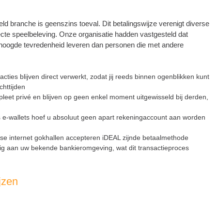
eld branche is geenszins toeval. Dit betalingswijze verenigt diverse
cte speelbeleving. Onze organisatie hadden vastgesteld dat
rhoogde tevredenheid leveren dan personen die met andere
cties blijven direct verwerkt, zodat jij reeds binnen ogenblikken kunt
httijden
et privé en blijven op geen enkel moment uitgewisseld bij derden,
s e-wallets hoef u absoluut geen apart rekeningaccount aan worden
e internet gokhallen accepteren iDEAL zijnde betaalmethode
rdig aan uw bekende bankieromgeving, wat dit transactieproces
jzen