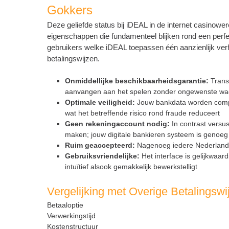
Gokkers
Deze geliefde status bij iDEAL in de internet casinower
eigenschappen die fundamenteel blijken rond een perfe
gebruikers welke iDEAL toepassen één aanzienlijk ve
betalingswijzen.
Onmiddellijke beschikbaarheidsgarantie:
Transa
aanvangen aan het spelen zonder ongewenste wac
Optimale veiligheid:
Jouw bankdata worden comple
wat het betreffende risico rond fraude reduceert
Geen rekeningaccount nodig:
In contrast versu
maken; jouw digitale bankieren systeem is genoeg
Ruim geaccepteerd:
Nagenoeg iedere Nederlands
Gebruiksvriendelijke:
Het interface is gelijkwaa
intuïtief alsook gemakkelijk bewerkstelligt
Vergelijking met Overige Betalingswi
Betaaloptie
Verwerkingstijd
Kostenstructuur