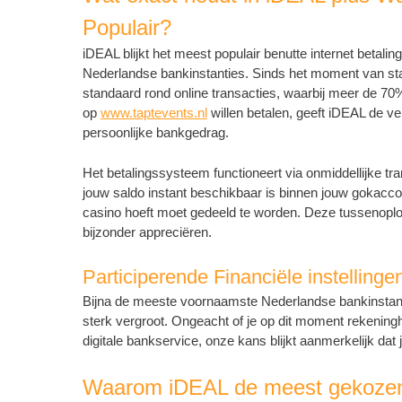
Populair?
iDEAL blijkt het meest populair benutte internet bet
Nederlandse bankinstanties. Sinds het moment van start
standaard rond online transacties, waarbij meer de 70%
op
www.taptevents.nl
willen betalen, geeft iDEAL de ver
persoonlijke bankgedrag.
Het betalingssysteem functioneert via onmiddellijke tra
jouw saldo instant beschikbaar is binnen jouw gokacco
casino hoeft moet gedeeld te worden. Deze tussenoplos
bijzonder appreciëren.
Participerende Financiële instellinge
Bijna de meeste voornaamste Nederlandse bankinstantie
sterk vergroot. Ongeacht of je op dit moment rekeningh
digitale bankservice, onze kans blijkt aanmerkelijk dat
Waarom iDEAL de meest gekozen 