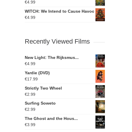
€
4.99
WITCH: We Intend to Cause Havoc
€
4.99
Recently Viewed Films
New Light: The Rijksmus...
€
4.99
Yardie (DVD)
€
17.99
Strictly Two Wheel
€
2.99
Surfing Soweto
€
2.99
The Ghost and the Hous...
€
3.99