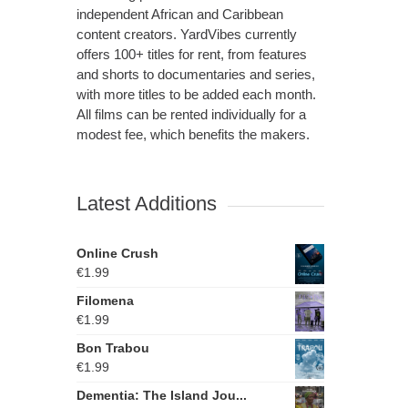
independent African and Caribbean
content creators. YardVibes currently
offers 100+ titles for rent, from features
and shorts to documentaries and series,
with more titles to be added each month.
All films can be rented individually for a
modest fee, which benefits the makers.
Latest Additions
Online Crush
€
1.99
Filomena
€
1.99
Bon Trabou
€
1.99
Dementia: The Island Jou...