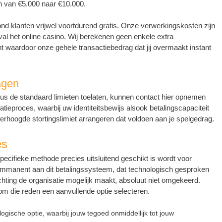
n van €5.000 naar €10.000.
d klanten vrijwel voortdurend gratis. Onze verwerkingskosten zijn
val het online casino. Wij berekenen geen enkele extra
 waardoor onze gehele transactiebedrag dat jij overmaakt instant
agen
s de standaard limieten toelaten, kunnen contact hier opnemen
atieproces, waarbij uw identiteitsbewijs alsook betalingscapaciteit
erhoogde stortingslimiet arrangeren dat voldoen aan je spelgedrag.
es
pecifieke methode precies uitsluitend geschikt is wordt voor
 immanent aan dit betalingssysteem, dat technologisch gesproken
richting de organisatie mogelijk maakt, absoluut niet omgekeerd.
m die reden een aanvullende optie selecteren.
gische optie, waarbij jouw tegoed onmiddellijk tot jouw