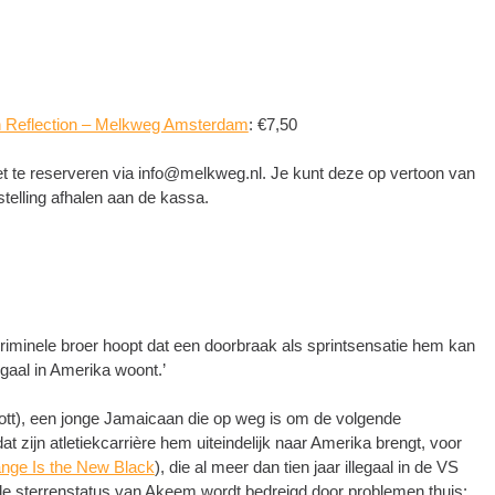
h Reflection – Melkweg Amsterdam
: €7,50
et te reserveren via
info@melkweg.nl
. Je kunt deze op vertoon van
stelling afhalen aan de kassa.
riminele broer hoopt dat een doorbraak als sprintsensatie hem kan
egaal in Amerika woont.’
iott), een jonge Jamaicaan die op weg is om de volgende
t zijn atletiekcarrière hem uiteindelijk naar Amerika brengt, voor
nge Is the New Black
), die al meer dan tien jaar illegaal in de VS
de sterrenstatus van Akeem wordt bedreigd door problemen thuis: