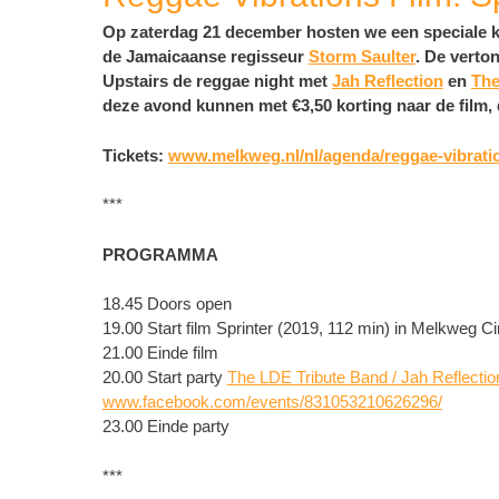
Op zaterdag 21 december hosten we een speciale 
de Jamaicaanse regisseur
Storm Saulter
. De verto
Upstairs de reggae night met
Jah Reflection
en
Th
deze avond kunnen met €3,50 korting naar de film,
Tickets:
www.melkweg.nl/nl/agenda/reggae-vibration
***
PROGRAMMA
18.45 Doors open
19.00 Start film Sprinter (2019, 112 min) in Melkweg 
21.00 Einde film
20.00 Start party
The LDE Tribute Band / Jah Reflect
www.facebook.com/events/831053210626296/
23.00 Einde party
***