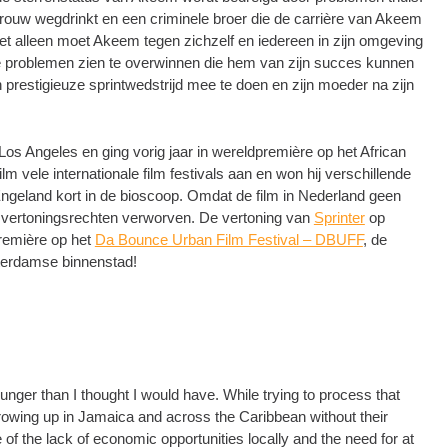
vrouw wegdrinkt en een criminele broer die de carrière van Akeem
Niet alleen moet Akeem tegen zichzelf en iedereen in zijn omgeving
de problemen zien te overwinnen die hem van zijn succes kunnen
restigieuze sprintwedstrijd mee te doen en zijn moeder na zijn
Los Angeles en ging vorig jaar in wereldpremière op het African
m vele internationale film festivals aan en won hij verschillende
geland kort in de bioscoop. Omdat de film in Nederland geen
vertoningsrechten verworven. De vertoning van
Sprinter
op
remière op het
Da Bounce Urban Film Festival – DBUFF
, de
sterdamse binnenstad!
ger than I thought I would have. While trying to process that
 growing up in Jamaica and across the Caribbean without their
of the lack of economic opportunities locally and the need for at