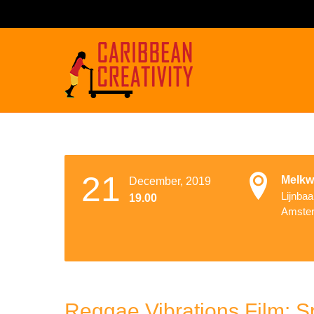
21
Melkw
December, 2019
Lijnba
19.00
Amste
Reggae Vibrations Film: S