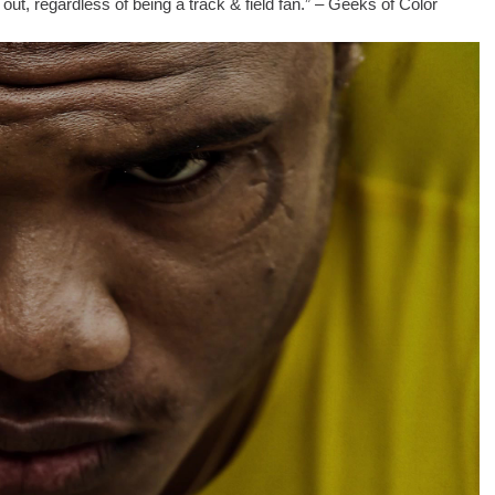
 out, regardless of being a track & field fan.” – Geeks of Color