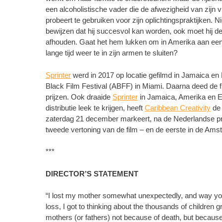
een alcoholistische vader die de afwezigheid van zijn 
probeert te gebruiken voor zijn oplichtingspraktijken. 
bewijzen dat hij succesvol kan worden, ook moet hij 
afhouden. Gaat het hem lukken om in Amerika aan een p
lange tijd weer te in zijn armen te sluiten?
Sprinter
werd in 2017 op locatie gefilmd in Jamaica en 
Black Film Festival (ABFF) in Miami. Daarna deed de fil
prijzen. Ook draaide
Sprinter
in Jamaica, Amerika en En
distributie leek te krijgen, heeft
Caribbean Creativity
de 
zaterdag 21 december markeert, na de Nederlandse p
tweede vertoning van de film – en de eerste in de Am
***
DIRECTOR’S STATEMENT
“I lost my mother somewhat unexpectedly, and way youn
loss, I got to thinking about the thousands of children
mothers (or fathers) not because of death, but because 