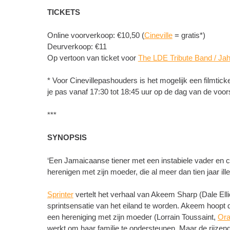
TICKETS
Online voorverkoop: €10,50 (
Cineville
= gratis*)
Deurverkoop: €11
Op vertoon van ticket voor
The LDE Tribute Band / Ja
* Voor Cinevillepashouders is het mogelijk een filmtick
je pas vanaf 17:30 tot 18:45 uur op de dag van de voor
***
SYNOPSIS
‘Een Jamaicaanse tiener met een instabiele vader en c
herenigen met zijn moeder, die al meer dan tien jaar ill
Sprinter
vertelt het verhaal van Akeem Sharp (Dale Ell
sprintsensatie van het eiland te worden. Akeem hoopt da
een hereniging met zijn moeder (Lorrain Toussaint,
Ora
werkt om haar familie te ondersteunen. Maar de rijzen