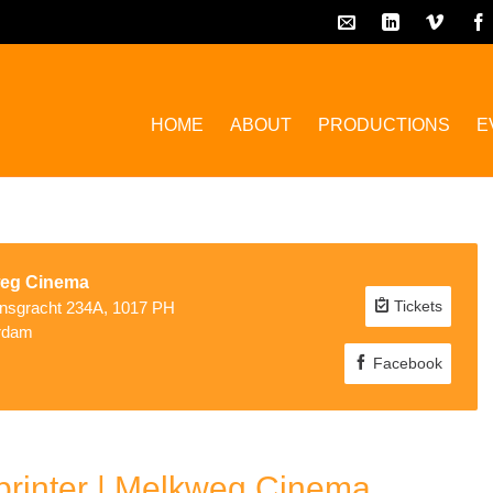
HOME
ABOUT
PRODUCTIONS
E
eg Cinema
Tickets
ansgracht 234A, 1017 PH
rdam
Facebook
printer | Melkweg Cinema