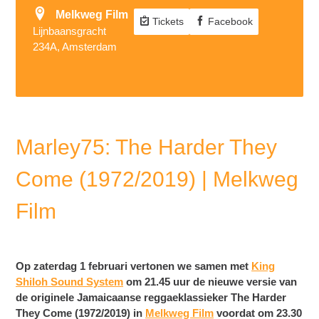
Melkweg Film
Tickets
Facebook
Lijnbaansgracht
234A, Amsterdam
Marley75: The Harder They
Come (1972/2019) | Melkweg
Film
Op zaterdag 1 februari vertonen we samen met
King
Shiloh Sound System
om 21.45 uur de nieuwe versie van
de originele Jamaicaanse reggaeklassieker The Harder
They Come (1972/2019) in
Melkweg Film
voordat om 23.30