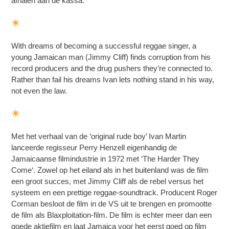
afhalen aan de kassa.
With dreams of becoming a successful reggae singer, a
young Jamaican man (Jimmy Cliff) finds corruption from his
record producers and the drug pushers they’re connected to.
Rather than fail his dreams Ivan lets nothing stand in his way,
not even the law.
Met het verhaal van de ‘original rude boy’ Ivan Martin
lanceerde regisseur Perry Henzell eigenhandig de
Jamaicaanse filmindustrie in 1972 met ‘The Harder They
Come‘. Zowel op het eiland als in het buitenland was de film
een groot succes, met Jimmy Cliff als de rebel versus het
systeem en een prettige reggae-soundtrack. Producent Roger
Corman besloot de film in de VS uit te brengen en promootte
de film als Blaxploitation-film. De film is echter meer dan een
goede aktiefilm en laat Jamaica voor het eerst goed op film