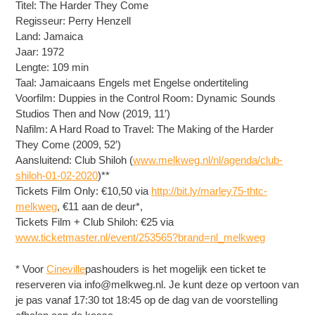
Titel: The Harder They Come
Regisseur: Perry Henzell
Land: Jamaica
Jaar: 1972
Lengte: 109 min
Taal: Jamaicaans Engels met Engelse ondertiteling
Voorfilm: Duppies in the Control Room: Dynamic Sounds
Studios Then and Now (2019, 11′)
Nafilm: A Hard Road to Travel: The Making of the Harder
They Come (2009, 52′)
Aansluitend: Club Shiloh (
www.melkweg.nl/nl/agenda/club-
shiloh-01-02-2020
)**
Tickets Film Only: €10,50 via
http://bit.ly/marley75-thtc-
melkweg
, €11 aan de deur*,
Tickets Film + Club Shiloh: €25 via
www.ticketmaster.nl/event/253565?brand=nl_melkweg
* Voor
Cineville
pashouders is het mogelijk een ticket te
reserveren via
info@melkweg.nl
. Je kunt deze op vertoon van
je pas vanaf 17:30 tot 18:45 op de dag van de voorstelling