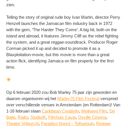
zien.
Telling the story of original rude boy Ivan Martin, director Perry
Henzell launches the Jamaican film industry back in 1972
with the gem, ‘The Harder They Come’. A big hit, both on the
island and abroad, it features Jimmy Cliff as the rebel fighting
the system, and a great reggae-soundtrack. Producer Roger
Corman picked it up and decided to promote it as a
Blaxploitation-movie, but this movie is more than a great
action flick, identifying Jamaica on film properly for the first
time.
Op 6 februari 2020 zou Bob Marley 75 jaar zijn geworden en
daarom organiseren wij het
Marley75 Film Festival
verspreid
over verschillende venues in Amsterdam (en Rotterdam)! Van
1-16 februari slaan
Caribbean Creativity
,
Melkweg Film
,
De
Balie
,
Rialto
,
Studio/K
,
Filmhuis Cavia
,
Oxville Cinema
,
Theater Vrijburcht
,
Paradiso Noord – Tolhuistuin
,
Reggae