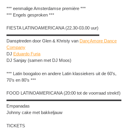
*** eenmalige Amsterdamse première ***
*** Engels gesproken ***
FIESTA LATINOAMERICANA (22.30-03.00 uur)
▬▬▬▬▬▬▬▬▬▬▬▬▬▬▬▬▬▬▬▬▬
Dansptreden door Glen & Khristy van
DançAmore Dance
Company
DJ
Eduardo Furia
DJ Sanjay (samen met DJ Moos)
*** Latin boogaloo en andere Latin klassiekers uit de 60’s,
70’s en 80’s ***
FOOD LATINOAMERICANA (20:00 tot de voorraad strekt!)
▬▬▬▬▬▬▬▬▬▬▬▬▬▬▬▬▬▬▬▬▬▬▬▬▬▬
Empanadas
Johnny cake met bakkeljauw
TICKETS