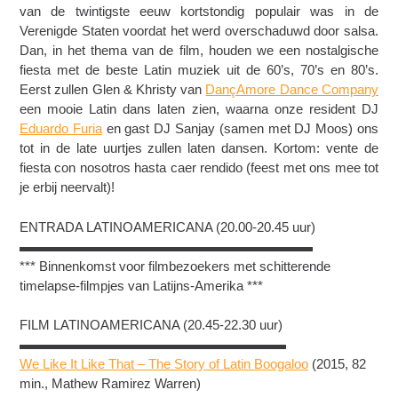
van de twintigste eeuw kortstondig populair was in de
Verenigde Staten voordat het werd overschaduwd door salsa.
Dan, in het thema van de film, houden we een nostalgische
fiesta met de beste Latin muziek uit de 60’s, 70’s en 80’s.
Eerst zullen Glen & Khristy van
DançAmore Dance Company
een mooie Latin dans laten zien, waarna onze resident DJ
Eduardo Fur
ia
en gast DJ Sanjay (samen met DJ Moos) ons
tot in de late uurtjes zullen laten dansen. Kortom: vente de
fiesta con nosotros hasta caer rendido (feest met ons mee tot
je erbij neervalt)!
ENTRADA LATINOAMERICANA (20.00-20.45 uur)
▬▬▬▬▬▬▬▬▬▬▬▬▬▬▬▬▬▬▬▬▬▬
*** Binnenkomst voor filmbezoekers met schitterende
timelapse-filmpjes van Latijns-Amerika ***
FILM LATINOAMERICANA (20.45-22.30 uur)
▬▬▬▬▬▬▬▬▬▬▬▬▬▬▬▬▬▬▬▬
We Like It Like That – The Story of Latin Boogaloo
(2015, 82
min., Mathew Ramirez Warren)