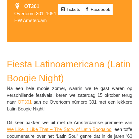
OT301
Tickets
Facebook
Overtoom 301, 1054
HW Amsterdam
Fiesta Latinoamericana (Latin
Boogie Night)
Na een hele mooie zomer, waarin we te gast waren op
verschillende festivals, keren we zaterdag 15 oktober terug
naar
OT301
aan de Overtoom número 301 met een lekkere
Latin Boogie Night!
Dit keer pakken we uit met de Amsterdamse première van
We Like It Like That – The Story of Latin Boogaloo
, een toffe
documentaire over het ‘Latin Soul’ genre dat in de jaren ’60