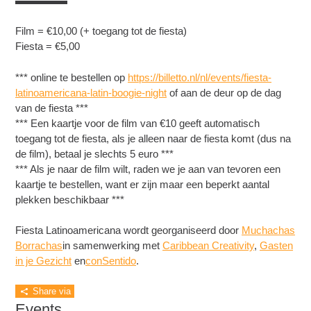
▬▬▬▬▬
Film = €10,00 (+ toegang tot de fiesta)
Fiesta = €5,00
*** online te bestellen op
https://billetto.nl/nl/
events/
fiesta-
latinoamericana-lati
n-boogie-night
of aan de deur op de dag
van de fiesta ***
*** Een kaartje voor de film van €10 geeft automatisch
toegang tot de fiesta, als je alleen naar de fiesta komt (dus na
de film), betaal je slechts 5 euro ***
*** Als je naar de film wilt, raden we je aan van tevoren een
kaartje te bestellen, want er zijn maar een beperkt aantal
plekken beschikbaar ***
Fiesta Latinoamericana wordt georganiseerd door
Muchachas
Borrachas
in samenwerking met
Caribbean Creativity
,
Gasten
in je Gezicht
en
conSentido
.
Share via
Events