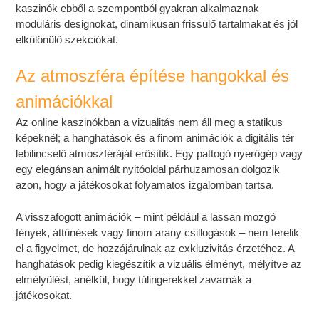
kaszinók ebből a szempontból gyakran alkalmaznak
moduláris designokat, dinamikusan frissülő tartalmakat és jól
elkülönülő szekciókat.
Az atmoszféra építése hangokkal és
animációkkal
Az online kaszinókban a vizualitás nem áll meg a statikus
képeknél; a hanghatások és a finom animációk a digitális tér
lebilincselő atmoszféráját erősítik. Egy pattogó nyerőgép vagy
egy elegánsan animált nyitóoldal párhuzamosan dolgozik
azon, hogy a játékosokat folyamatos izgalomban tartsa.
A visszafogott animációk – mint például a lassan mozgó
fények, áttűnések vagy finom arany csillogások – nem terelik
el a figyelmet, de hozzájárulnak az exkluzivitás érzetéhez. A
hanghatások pedig kiegészítik a vizuális élményt, mélyítve az
elmélyülést, anélkül, hogy túlingerekkel zavarnák a
játékosokat.