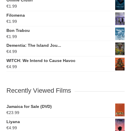
€
1.99
Filomena
€
1.99
Bon Trabou
€
1.99
Dementia: The Island Jou...
€
4.99
WITCH: We Intend to Cause Havoc
€
4.99
Recently Viewed Films
Jamaica for Sale (DVD)
€
23.99
Liyana
€
4.99