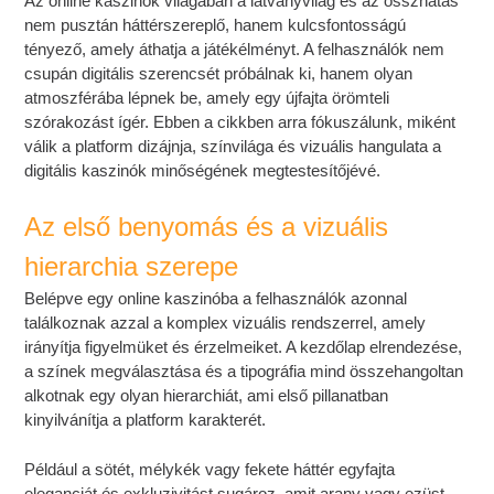
Az online kaszinók világában a látványvilág és az összhatás
nem pusztán háttérszereplő, hanem kulcsfontosságú
tényező, amely áthatja a játékélményt. A felhasználók nem
csupán digitális szerencsét próbálnak ki, hanem olyan
atmoszférába lépnek be, amely egy újfajta örömteli
szórakozást ígér. Ebben a cikkben arra fókuszálunk, miként
válik a platform dizájnja, színvilága és vizuális hangulata a
digitális kaszinók minőségének megtestesítőjévé.
Az első benyomás és a vizuális
hierarchia szerepe
Belépve egy online kaszinóba a felhasználók azonnal
találkoznak azzal a komplex vizuális rendszerrel, amely
irányítja figyelmüket és érzelmeiket. A kezdőlap elrendezése,
a színek megválasztása és a tipográfia mind összehangoltan
alkotnak egy olyan hierarchiát, ami első pillanatban
kinyilvánítja a platform karakterét.
Például a sötét, mélykék vagy fekete háttér egyfajta
eleganciát és exkluzivitást sugároz, amit arany vagy ezüst