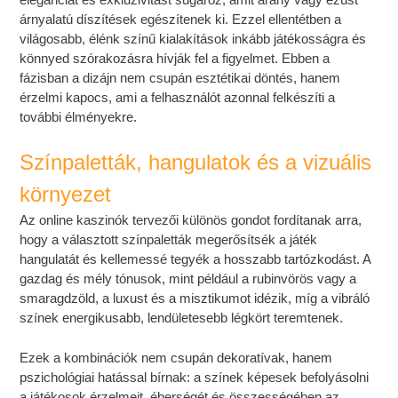
árnyalatú díszítések egészítenek ki. Ezzel ellentétben a
világosabb, élénk színű kialakítások inkább játékosságra és
könnyed szórakozásra hívják fel a figyelmet. Ebben a
fázisban a dizájn nem csupán esztétikai döntés, hanem
érzelmi kapocs, ami a felhasználót azonnal felkészíti a
további élményekre.
Színpaletták, hangulatok és a vizuális
környezet
Az online kaszinók tervezői különös gondot fordítanak arra,
hogy a választott színpaletták megerősítsék a játék
hangulatát és kellemessé tegyék a hosszabb tartózkodást. A
gazdag és mély tónusok, mint például a rubinvörös vagy a
smaragdzöld, a luxust és a misztikumot idézik, míg a vibráló
színek energikusabb, lendületesebb légkört teremtenek.
Ezek a kombinációk nem csupán dekoratívak, hanem
pszichológiai hatással bírnak: a színek képesek befolyásolni
a játékosok érzelmeit, éberségét és összességében az