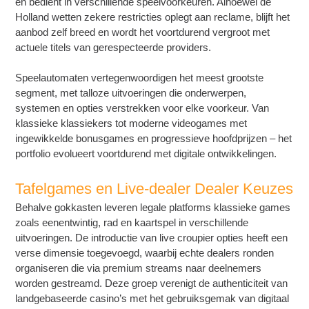
en bedient in verschillende speelvoorkeuren. Alhoewel de
Holland wetten zekere restricties oplegt aan reclame, blijft het
aanbod zelf breed en wordt het voortdurend vergroot met
actuele titels van gerespecteerde providers.
Speelautomaten vertegenwoordigen het meest grootste
segment, met talloze uitvoeringen die onderwerpen,
systemen en opties verstrekken voor elke voorkeur. Van
klassieke klassiekers tot moderne videogames met
ingewikkelde bonusgames en progressieve hoofdprijzen – het
portfolio evolueert voortdurend met digitale ontwikkelingen.
Tafelgames en Live-dealer Dealer Keuzes
Behalve gokkasten leveren legale platforms klassieke games
zoals eenentwintig, rad en kaartspel in verschillende
uitvoeringen. De introductie van live croupier opties heeft een
verse dimensie toegevoegd, waarbij echte dealers ronden
organiseren die via premium streams naar deelnemers
worden gestreamd. Deze groep verenigt de authenticiteit van
landgebaseerde casino’s met het gebruiksgemak van digitaal