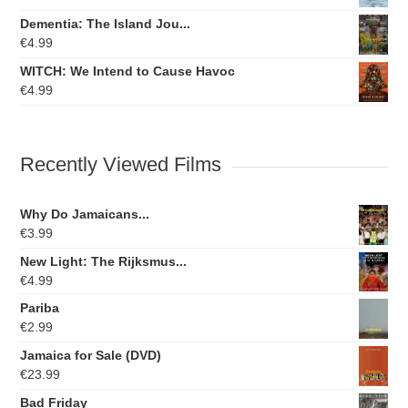
Dementia: The Island Jou...
€
4.99
WITCH: We Intend to Cause Havoc
€
4.99
Recently Viewed Films
Why Do Jamaicans...
€
3.99
New Light: The Rijksmus...
€
4.99
Pariba
€
2.99
Jamaica for Sale (DVD)
€
23.99
Bad Friday