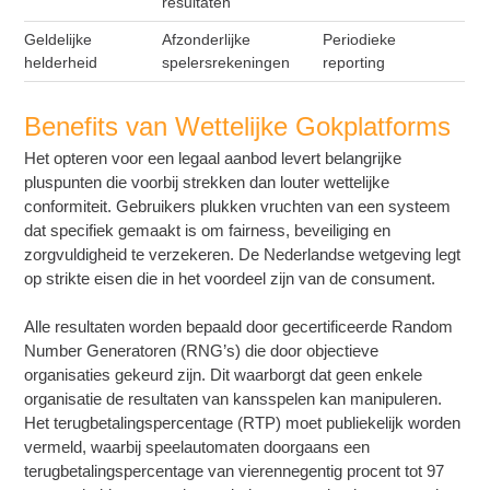
resultaten
Geldelijke
Afzonderlijke
Periodieke
helderheid
spelersrekeningen
reporting
Benefits van Wettelijke Gokplatforms
Het opteren voor een legaal aanbod levert belangrijke
pluspunten die voorbij strekken dan louter wettelijke
conformiteit. Gebruikers plukken vruchten van een systeem
dat specifiek gemaakt is om fairness, beveiliging en
zorgvuldigheid te verzekeren. De Nederlandse wetgeving legt
op strikte eisen die in het voordeel zijn van de consument.
Alle resultaten worden bepaald door gecertificeerde Random
Number Generatoren (RNG’s) die door objectieve
organisaties gekeurd zijn. Dit waarborgt dat geen enkele
organisatie de resultaten van kansspelen kan manipuleren.
Het terugbetalingspercentage (RTP) moet publiekelijk worden
vermeld, waarbij speelautomaten doorgaans een
terugbetalingspercentage van vierennegentig procent tot 97