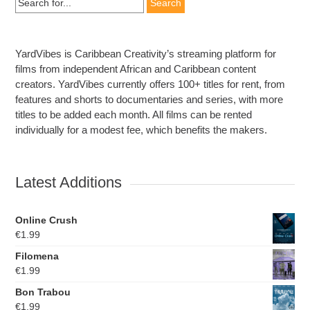
for:
YardVibes is Caribbean Creativity’s streaming platform for
films from independent African and Caribbean content
creators. YardVibes currently offers 100+ titles for rent, from
features and shorts to documentaries and series, with more
titles to be added each month. All films can be rented
individually for a modest fee, which benefits the makers.
Latest Additions
Online Crush
€
1.99
Filomena
€
1.99
Bon Trabou
€
1.99