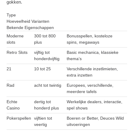
gokken.
Type
Hoeveelheid Varianten
Bekende Eigenschappen
Moderne
300 tot 800
Bonusspellen, kosteloze
slots
plus
spins, megaways
Retro Slots
vijftig tot
Basic mechanica, klassieke
honderdvijftig
thema’s
21
10 tot 25
Verschillende inzetlimieten,
extra inzetten
Rad
acht tot twintig
Europees, verschillende,
meerdere tafels
Echte
dertig tot
Werkelijke dealers, interactie,
Casino
honderd plus
spel shows
Pokerspellen
vijftien tot
Boeren or Better, Deuces Wild
veertig
uitvoeringen