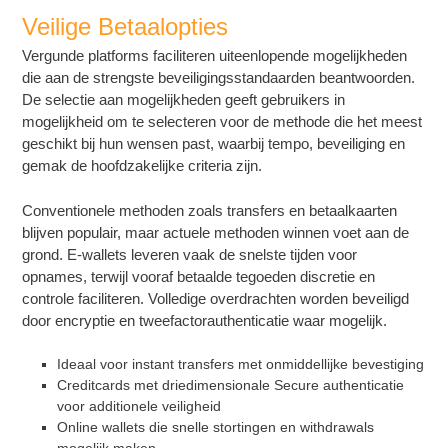
Veilige Betaalopties
Vergunde platforms faciliteren uiteenlopende mogelijkheden
die aan de strengste beveiligingsstandaarden beantwoorden.
De selectie aan mogelijkheden geeft gebruikers in
mogelijkheid om te selecteren voor de methode die het meest
geschikt bij hun wensen past, waarbij tempo, beveiliging en
gemak de hoofdzakelijke criteria zijn.
Conventionele methoden zoals transfers en betaalkaarten
blijven populair, maar actuele methoden winnen voet aan de
grond. E-wallets leveren vaak de snelste tijden voor
opnames, terwijl vooraf betaalde tegoeden discretie en
controle faciliteren. Volledige overdrachten worden beveiligd
door encryptie en tweefactorauthenticatie waar mogelijk.
Ideaal voor instant transfers met onmiddellijke bevestiging
Creditcards met driedimensionale Secure authenticatie
voor additionele veiligheid
Online wallets die snelle stortingen en withdrawals