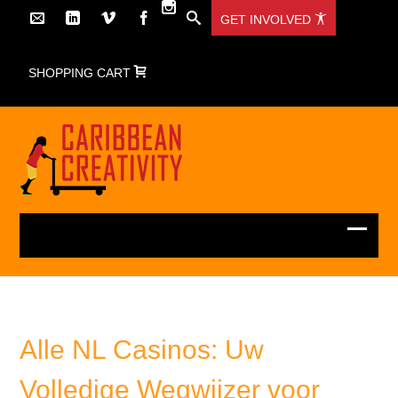
GET INVOLVED
SHOPPING CART
Alle NL Casinos: Uw
Volledige Wegwijzer voor