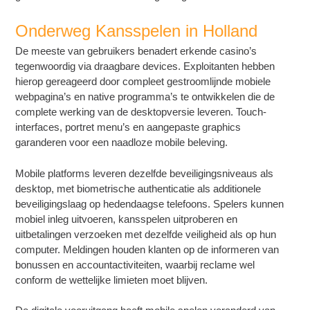
Onderweg Kansspelen in Holland
De meeste van gebruikers benadert erkende casino’s
tegenwoordig via draagbare devices. Exploitanten hebben
hierop gereageerd door compleet gestroomlijnde mobiele
webpagina’s en native programma’s te ontwikkelen die de
complete werking van de desktopversie leveren. Touch-
interfaces, portret menu’s en aangepaste graphics
garanderen voor een naadloze mobile beleving.
Mobile platforms leveren dezelfde beveiligingsniveaus als
desktop, met biometrische authenticatie als additionele
beveiligingslaag op hedendaagse telefoons. Spelers kunnen
mobiel inleg uitvoeren, kansspelen uitproberen en
uitbetalingen verzoeken met dezelfde veiligheid als op hun
computer. Meldingen houden klanten op de informeren van
bonussen en accountactiviteiten, waarbij reclame wel
conform de wettelijke limieten moet blijven.