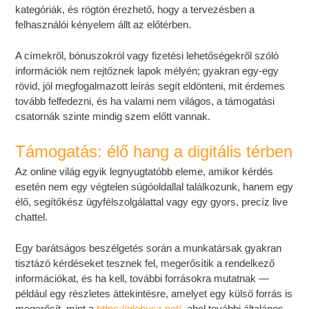
kategóriák, és rögtön érezhető, hogy a tervezésben a
felhasználói kényelem állt az előtérben.
A címekről, bónuszokról vagy fizetési lehetőségekről szóló
információk nem rejtőznek lapok mélyén; gyakran egy-egy
rövid, jól megfogalmazott leírás segít eldönteni, mit érdemes
tovább felfedezni, és ha valami nem világos, a támogatási
csatornák szinte mindig szem előtt vannak.
Támogatás: élő hang a digitális térben
Az online világ egyik legnyugtatóbb eleme, amikor kérdés
esetén nem egy végtelen súgóoldallal találkozunk, hanem egy
élő, segítőkész ügyfélszolgálattal vagy egy gyors, precíz live
chattel.
Egy barátságos beszélgetés során a munkatársak gyakran
tisztázó kérdéseket tesznek fel, megerősítik a rendelkező
információkat, és ha kell, további forrásokra mutatnak —
például egy részletes áttekintésre, amelyet egy külső forrás is
megerősít, mint a
https://globusz.net/
, ahol további általános