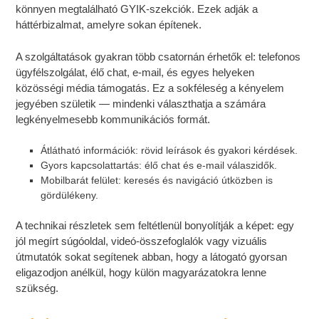
könnyen megtalálható GYIK-szekciók. Ezek adják a
háttérbizalmat, amelyre sokan építenek.
A szolgáltatások gyakran több csatornán érhetők el: telefonos
ügyfélszolgálat, élő chat, e-mail, és egyes helyeken
közösségi média támogatás. Ez a sokféleség a kényelem
jegyében születik — mindenki választhatja a számára
legkényelmesebb kommunikációs formát.
Átlátható információk: rövid leírások és gyakori kérdések.
Gyors kapcsolattartás: élő chat és e-mail válaszidők.
Mobilbarát felület: keresés és navigáció útközben is
gördülékeny.
A technikai részletek sem feltétlenül bonyolítják a képet: egy
jól megírt súgóoldal, videó-összefoglalók vagy vizuális
útmutatók sokat segítenek abban, hogy a látogató gyorsan
eligazodjon anélkül, hogy külön magyarázatokra lenne
szükség.