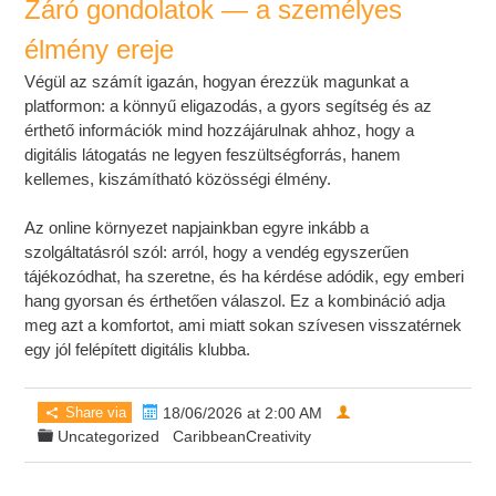
Záró gondolatok — a személyes
élmény ereje
Végül az számít igazán, hogyan érezzük magunkat a
platformon: a könnyű eligazodás, a gyors segítség és az
érthető információk mind hozzájárulnak ahhoz, hogy a
digitális látogatás ne legyen feszültségforrás, hanem
kellemes, kiszámítható közösségi élmény.
Az online környezet napjainkban egyre inkább a
szolgáltatásról szól: arról, hogy a vendég egyszerűen
tájékozódhat, ha szeretne, és ha kérdése adódik, egy emberi
hang gyorsan és érthetően válaszol. Ez a kombináció adja
meg azt a komfortot, ami miatt sokan szívesen visszatérnek
egy jól felépített digitális klubba.
Share via
18/06/2026 at 2:00 AM
Uncategorized
CaribbeanCreativity