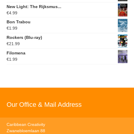
New Light: The Rijksmus...
€
4.99
Bon Trabou
€
1.99
Rockers (Blu-ray)
€
21.99
Filomena
€
1.99
Our Office & Mail Address
Caribbean Creativity
Zwanebloemlaan 88