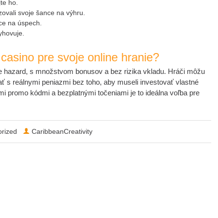
te ho.
ovali svoje šance na výhru.
nce na úspech.
vyhovuje.
 casino pre svoje online hranie?
ne hazard, s množstvom bonusov a bez rizika vkladu. Hráči môžu
ať s reálnymi peniazmi bez toho, aby museli investovať vlastné
i promo kódmi a bezplatnými točeniami je to ideálna voľba pre
.
rized
CaribbeanCreativity