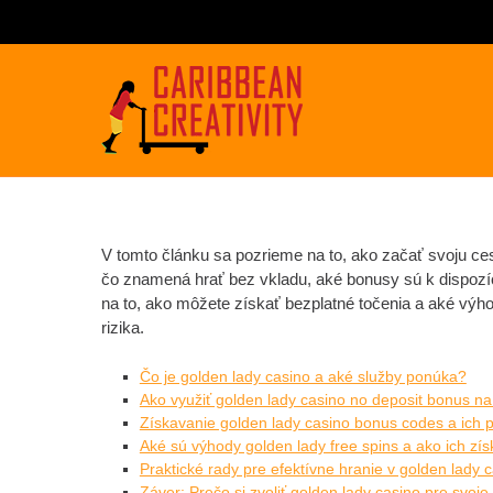
V tomto článku sa pozrieme na to, ako začať svoju ce
čo znamená hrať bez vkladu, aké bonusy sú k dispozí
na to, ako môžete získať bezplatné točenia a aké výho
rizika.
Čo je golden lady casino a aké služby ponúka?
Ako využiť golden lady casino no deposit bonus 
Získavanie golden lady casino bonus codes a ich 
Aké sú výhody golden lady free spins a ako ich zís
Praktické rady pre efektívne hranie v golden lady 
Záver: Prečo si zvoliť golden lady casino pre svoje