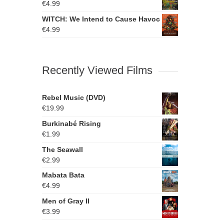
€
4.99
WITCH: We Intend to Cause Havoc
€
4.99
Recently Viewed Films
Rebel Music (DVD)
€
19.99
Burkinabé Rising
€
1.99
The Seawall
€
2.99
Mabata Bata
€
4.99
Men of Gray II
€
3.99