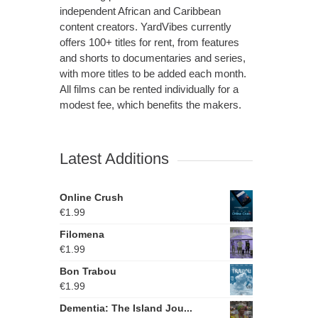
independent African and Caribbean
content creators. YardVibes currently
offers 100+ titles for rent, from features
and shorts to documentaries and series,
with more titles to be added each month.
All films can be rented individually for a
modest fee, which benefits the makers.
Latest Additions
Online Crush
€
1.99
Filomena
€
1.99
Bon Trabou
€
1.99
Dementia: The Island Jou...