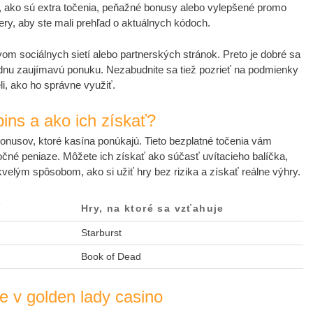
 ako sú extra točenia, peňažné bonusy alebo vylepšené promo
tery, aby ste mali prehľad o aktuálnych kódoch.
om sociálnych sietí alebo partnerských stránok. Preto je dobré sa
iadnu zaujímavú ponuku. Nezabudnite sa tiež pozrieť na podmienky
, ako ho správne využiť.
ins a ako ich získať?
onusov, ktoré kasína ponúkajú. Tieto bezplatné točenia vám
očné peniaze. Môžete ich získať ako súčasť uvítacieho balíčka,
elým spôsobom, ako si užiť hry bez rizika a získať reálne výhry.
í
Hry, na ktoré sa vzťahuje
Starburst
Book of Dead
ie v golden lady casino