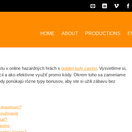
HOME
ABOUT
PRODUCTIONS
E
stu v online hazardných hrách s
golden lady casino
. Vysvetlíme si,
cii a ako efektívne využiť promo kódy. Okrem toho sa zameriame
dy ponúkajú rôzne typy bonusov, aby ste si užili zábavu bez
na maximum?
používanie
kať?
casino
 online hranie?