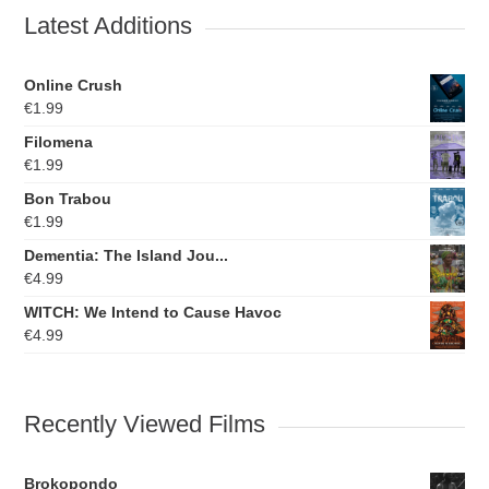
Latest Additions
Online Crush
€
1.99
Filomena
€
1.99
Bon Trabou
€
1.99
Dementia: The Island Jou...
€
4.99
WITCH: We Intend to Cause Havoc
€
4.99
Recently Viewed Films
Brokopondo