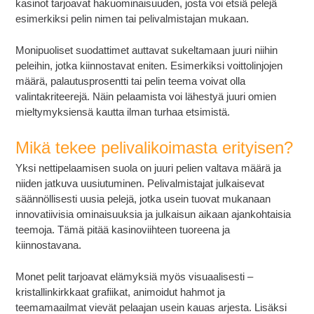
kasinot tarjoavat hakuominaisuuden, josta voi etsiä pelejä
esimerkiksi pelin nimen tai pelivalmistajan mukaan.
Monipuoliset suodattimet auttavat sukeltamaan juuri niihin
peleihin, jotka kiinnostavat eniten. Esimerkiksi voittolinjojen
määrä, palautusprosentti tai pelin teema voivat olla
valintakriteerejä. Näin pelaamista voi lähestyä juuri omien
mieltymyksiensä kautta ilman turhaa etsimistä.
Mikä tekee pelivalikoimasta erityisen?
Yksi nettipelaamisen suola on juuri pelien valtava määrä ja
niiden jatkuva uusiutuminen. Pelivalmistajat julkaisevat
säännöllisesti uusia pelejä, jotka usein tuovat mukanaan
innovatiivisia ominaisuuksia ja julkaisun aikaan ajankohtaisia
teemoja. Tämä pitää kasinoviihteen tuoreena ja
kiinnostavana.
Monet pelit tarjoavat elämyksiä myös visuaalisesti –
kristallinkirkkaat grafiikat, animoidut hahmot ja
teemamaailmat vievät pelaajan usein kauas arjesta. Lisäksi