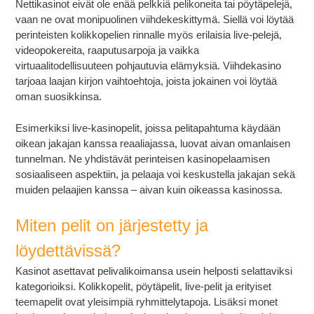
Nettikasinot eivät ole enää pelkkiä pelikoneita tai pöytäpelejä,
vaan ne ovat monipuolinen viihdekeskittymä. Siellä voi löytää
perinteisten kolikkopelien rinnalle myös erilaisia live-pelejä,
videopokereita, raaputusarpoja ja vaikka
virtuaalitodellisuuteen pohjautuvia elämyksiä. Viihdekasino
tarjoaa laajan kirjon vaihtoehtoja, joista jokainen voi löytää
oman suosikkinsa.
Esimerkiksi live-kasinopelit, joissa pelitapahtuma käydään
oikean jakajan kanssa reaaliajassa, luovat aivan omanlaisen
tunnelman. Ne yhdistävät perinteisen kasinopelaamisen
sosiaaliseen aspektiin, ja pelaaja voi keskustella jakajan sekä
muiden pelaajien kanssa – aivan kuin oikeassa kasinossa.
Miten pelit on järjestetty ja
löydettävissä?
Kasinot asettavat pelivalikoimansa usein helposti selattaviksi
kategorioiksi. Kolikkopelit, pöytäpelit, live-pelit ja erityiset
teemapelit ovat yleisimpiä ryhmittelytapoja. Lisäksi monet