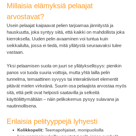
Millaisia elämyksiä pelaajat
arvostavat?
Usein pelaajat kaipaavat pelien tarjoamaa jännitystä ja
hauskuutta, joka syntyy siitä, että kaikki on mahdollista joka
kierroksella. Uuden pelin avaaminen voi tuntua kuin
seikkailulta, jossa ei tiedä, mitä yllätystä seuraavaksi tulee
vastaan.
Yksi pelaamisen suola on juuri se yllätyksellisyys: pienikin
panos voi tuoda suuria voittoja, mutta yhtä lailla pelin
tunnelma, temaattinen syvyys tai interaktiiviset elementit
pitävät mielen virkeänä. Suurin osa pelaajista arvostaa myös
sitä, että pelit ovat helposti saatavilla ja selkeitä
käyttöliittymältään – näin pelikokemus pysyy sulavana ja
nautinnollisena.
Erilaisia pelityyppejä lyhyesti
Kolikkopelit:
Teemapohjaiset, monipuolisilla