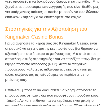
νέες υποδοχές ή να δοκιμάσουν διαφορετικά παιχνίδια. Μην
ξεχνάτε τις προσφορές επανεγγραφής που είναι διαθέσιμες
για υπάρχοντες παίκτες, οι οποίες μπορούν να σας δώσουν
επιπλέον κίνητρα για να επιστρέψετε στο καζίνο.
Στρατηγικές για την Αξιοποίηση του
Kingmaker Casino Bonus
Για να αυξήσετε τα κέρδη σας στο Kingmaker Casino, είναι
σημαντικό να έχετε στρατηγικές που θα σας βοηθήσουν να
αξιοποιήσετε στο έπακρο το μπόνους σας. Μία από τις πιο
αποτελεσματικές στρατηγικές είναι να επιλέξετε παιχνίδια με
υψηλό ποσοστό απόδοσης (RTP). Αυτά τα παιχνίδια
προσφέρουν καλύτερες πιθανότητες νίκης σε σχέση με
άλλα, αυξάνοντας τις πιθανότητες να κερδίσετε με το
μπόνους σας.
Επιπλέον, μπορείτε να δοκιμάσετε να χρησιμοποιήσετε το
μπόνους σας σε παιχνίδια που προσφέρουν προοδευτικούς
τζακπότ. Αν και η πιθανότητα να κερδίσετε είναι μικρή, οι
ανταμοιβές είναι συχνά πολύ μεγαλύτερες. Τέλος, είναι καλό