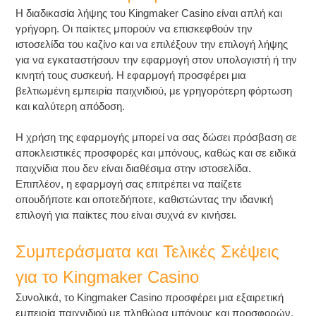
Η διαδικασία λήψης του Kingmaker Casino είναι απλή και
γρήγορη. Οι παίκτες μπορούν να επισκεφθούν την
ιστοσελίδα του καζίνο και να επιλέξουν την επιλογή λήψης
για να εγκαταστήσουν την εφαρμογή στον υπολογιστή ή την
κινητή τους συσκευή. Η εφαρμογή προσφέρει μια
βελτιωμένη εμπειρία παιχνιδιού, με γρηγορότερη φόρτωση
και καλύτερη απόδοση.
Η χρήση της εφαρμογής μπορεί να σας δώσει πρόσβαση σε
αποκλειστικές προσφορές και μπόνους, καθώς και σε ειδικά
παιχνίδια που δεν είναι διαθέσιμα στην ιστοσελίδα.
Επιπλέον, η εφαρμογή σας επιτρέπει να παίζετε
οπουδήποτε και οποτεδήποτε, καθιστώντας την ιδανική
επιλογή για παίκτες που είναι συχνά εν κινήσει.
Συμπεράσματα και Τελικές Σκέψεις
για το Kingmaker Casino
Συνολικά, το Kingmaker Casino προσφέρει μια εξαιρετική
εμπειρία παιχνιδιού με πληθώρα μπόνους και προσφορών.