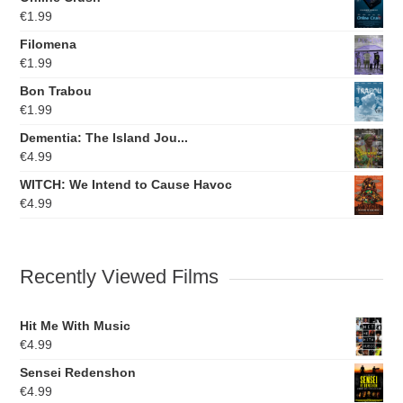
€
1.99
Filomena
€
1.99
Bon Trabou
€
1.99
Dementia: The Island Jou...
€
4.99
WITCH: We Intend to Cause Havoc
€
4.99
Recently Viewed Films
Hit Me With Music
€
4.99
Sensei Redenshon
€
4.99