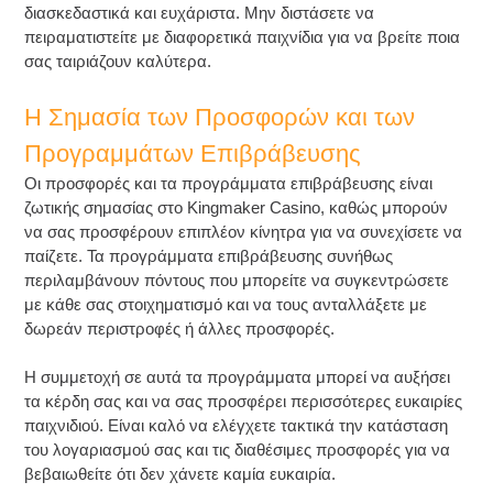
διασκεδαστικά και ευχάριστα. Μην διστάσετε να
πειραματιστείτε με διαφορετικά παιχνίδια για να βρείτε ποια
σας ταιριάζουν καλύτερα.
Η Σημασία των Προσφορών και των
Προγραμμάτων Επιβράβευσης
Οι προσφορές και τα προγράμματα επιβράβευσης είναι
ζωτικής σημασίας στο Kingmaker Casino, καθώς μπορούν
να σας προσφέρουν επιπλέον κίνητρα για να συνεχίσετε να
παίζετε. Τα προγράμματα επιβράβευσης συνήθως
περιλαμβάνουν πόντους που μπορείτε να συγκεντρώσετε
με κάθε σας στοιχηματισμό και να τους ανταλλάξετε με
δωρεάν περιστροφές ή άλλες προσφορές.
Η συμμετοχή σε αυτά τα προγράμματα μπορεί να αυξήσει
τα κέρδη σας και να σας προσφέρει περισσότερες ευκαιρίες
παιχνιδιού. Είναι καλό να ελέγχετε τακτικά την κατάσταση
του λογαριασμού σας και τις διαθέσιμες προσφορές για να
βεβαιωθείτε ότι δεν χάνετε καμία ευκαιρία.