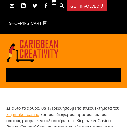
GET INVOLVED
SHOPPING CART
Σε αυτό το άρθρο, θα εξερευνήσουμε τα πλεονεκτήματα του
kingmaker casino
και τους διάφορους τρόπους με τους
οποίους μπορείτε να αξιοποιήσετε το Kingmaker Casino
Bonus. Θα αναλύσουμε τις στρατηγικές που μπορείτε να