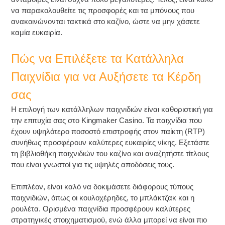
να παρακολουθείτε τις προσφορές και τα μπόνους που
ανακοινώνονται τακτικά στο καζίνο, ώστε να μην χάσετε
καμία ευκαιρία.
Πώς να Επιλέξετε τα Κατάλληλα
Παιχνίδια για να Αυξήσετε τα Κέρδη
σας
Η επιλογή των κατάλληλων παιχνιδιών είναι καθοριστική για
την επιτυχία σας στο Kingmaker Casino. Τα παιχνίδια που
έχουν υψηλότερο ποσοστό επιστροφής στον παίκτη (RTP)
συνήθως προσφέρουν καλύτερες ευκαιρίες νίκης. Εξετάστε
τη βιβλιοθήκη παιχνιδιών του καζίνο και αναζητήστε τίτλους
που είναι γνωστοί για τις υψηλές αποδόσεις τους.
Επιπλέον, είναι καλό να δοκιμάσετε διάφορους τύπους
παιχνιδιών, όπως οι κουλοχέρηδες, το μπλάκτζακ και η
ρουλέτα. Ορισμένα παιχνίδια προσφέρουν καλύτερες
στρατηγικές στοιχηματισμού, ενώ άλλα μπορεί να είναι πιο