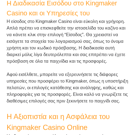
Η Διαδικασία Εισόδου στο Kingmaker
Casino και οι Υπηρεσίες του
Η είσοδος στο Kingmaker Casino είναι εύκολη και γρήγορη.
Απλά πρέπει να επισκεφθείτε την ιστοσελίδα του καζίνο και
να κάνετε κλικ στην επιλογή “Είσοδος”. Θα χρειαστεί να
εισάγετε τα στοιχεία του λογαριασμού σας, όπως το όνομα
χρήστη και τον κωδικό πρόσβασης. Η διαδικασία αυτή
διαρκεί μόλις λίγα δευτερόλεπτα και σας επιτρέπει να έχετε
πρόσβαση σε όλα τα παιχνίδια και τις προσφορές.
Αφού εισέλθετε, μπορείτε να εξερευνήσετε τις διάφορες
υπηρεσίες που προσφέρει το Kingmaker, όπως η υποστήριξη
πελατών, οι επιλογές κατάθεσης και ανάληψης, καθώς και
πληροφορίες για τις προσφορές. Είναι καλό να γνωρίζετε τις
διαθέσιμες επιλογές σας πριν ξεκινήσετε το παιχνίδι σας.
Η Αξιοπιστία και η Ασφάλεια του
Kingmaker Casino Online