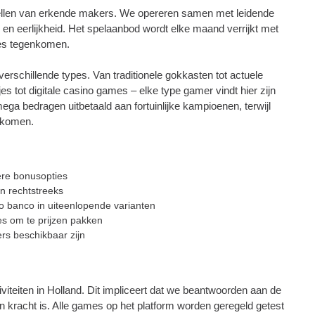
spellen van erkende makers. We opereren samen met leidende
n eerlijkheid. Het spelaanbod wordt elke maand verrijkt met
nges tegenkomen.
verschillende types. Van traditionele gokkasten tot actuele
tjes tot digitale casino games – elke type gamer vindt hier zijn
ega bedragen uitbetaald aan fortuinlijke kampioenen, terwijl
 komen.
ere bonusopties
in rechtstreeks
to banco in uiteenlopende varianten
s om te prijzen pakken
rs beschikbaar zijn
viteiten in Holland. Dit impliceert dat we beantwoorden aan de
an kracht is. Alle games op het platform worden geregeld getest