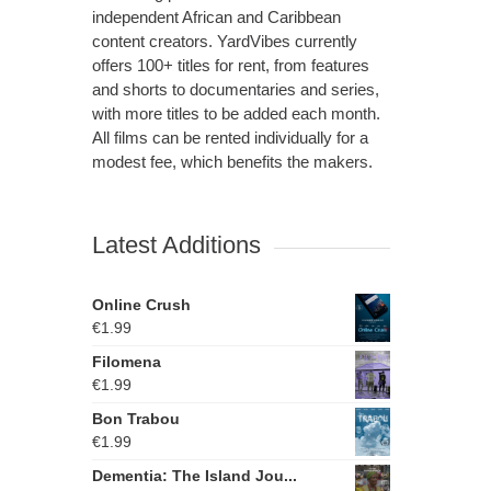
independent African and Caribbean
content creators. YardVibes currently
offers 100+ titles for rent, from features
and shorts to documentaries and series,
with more titles to be added each month.
All films can be rented individually for a
modest fee, which benefits the makers.
Latest Additions
Online Crush
€
1.99
Filomena
€
1.99
Bon Trabou
€
1.99
Dementia: The Island Jou...