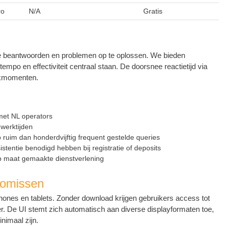
ro
N/A
Gratis
te beantwoorden en problemen op te oplossen. We bieden
mpo en effectiviteit centraal staan. De doorsnee reactietijd via
iekmomenten.
 met NL operators
 werktijden
ruim dan honderdvijftig frequent gestelde queries
stentie benodigd hebben bij registratie of deposits
p maat gemaakte dienstverlening
omissen
phones en tablets. Zonder download krijgen gebruikers access tot
ser. De UI stemt zich automatisch aan diverse displayformaten toe,
inimaal zijn.