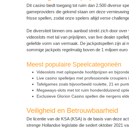
Dit casino biedt toegang tot ruim dan 2.500 diverse 
gameproviders die gekend staan om deze vernieuwing e
frisse spellen, zodat onze spelers altijd verse challe
De diversiteit binnen ons aanbod strekt zich door over 
videoslots met tal van prijslijnen, van live dealer spelle
geliefde vorm van vermaak. De jackpotspellen zijn al m
sommige jackpots regelmatig boven de 1 miljoen euro
Meest populaire Speelcategorieën
Videoslots met oplopende hoofdprijzen en bijzond
Live casino spelletjes met professionele croupiers 
Tafelgames zoals bijvoorbeeld roulette, 21 en pun
Megaways-slots met tot ruim honderdduizend optie
Exclusieve Glorion Casino spellen die nergens elde
Veiligheid en Betrouwbaarheid
De licentie van de KSA (KSA) is de basis van deze acti
strenge Hollandse legislatie die sedert oktober 2021 v