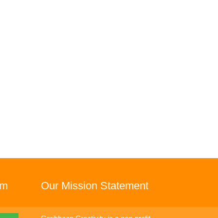
rm
Our Mission Statement