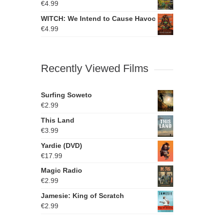
€
4.99
WITCH: We Intend to Cause Havoc
€
4.99
Recently Viewed Films
Surfing Soweto
€
2.99
This Land
€
3.99
Yardie (DVD)
€
17.99
Magic Radio
€
2.99
Jamesie: King of Scratch
€
2.99