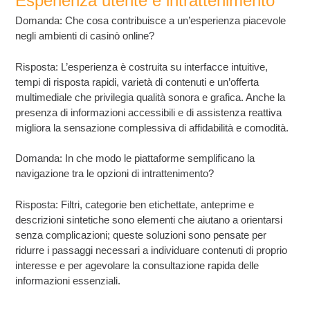
Esperienza utente e intrattenimento
Domanda: Che cosa contribuisce a un’esperienza piacevole
negli ambienti di casinò online?
Risposta: L’esperienza è costruita su interfacce intuitive,
tempi di risposta rapidi, varietà di contenuti e un’offerta
multimediale che privilegia qualità sonora e grafica. Anche la
presenza di informazioni accessibili e di assistenza reattiva
migliora la sensazione complessiva di affidabilità e comodità.
Domanda: In che modo le piattaforme semplificano la
navigazione tra le opzioni di intrattenimento?
Risposta: Filtri, categorie ben etichettate, anteprime e
descrizioni sintetiche sono elementi che aiutano a orientarsi
senza complicazioni; queste soluzioni sono pensate per
ridurre i passaggi necessari a individuare contenuti di proprio
interesse e per agevolare la consultazione rapida delle
informazioni essenziali.