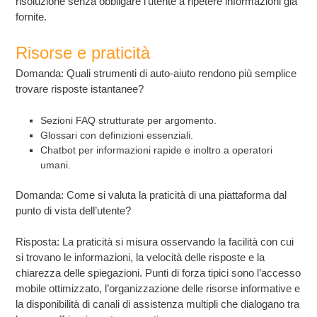
risoluzione senza obbligare l’utente a ripetere informazioni già
fornite.
Risorse e praticità
Domanda: Quali strumenti di auto-aiuto rendono più semplice
trovare risposte istantanee?
Sezioni FAQ strutturate per argomento.
Glossari con definizioni essenziali.
Chatbot per informazioni rapide e inoltro a operatori
umani.
Domanda: Come si valuta la praticità di una piattaforma dal
punto di vista dell’utente?
Risposta: La praticità si misura osservando la facilità con cui
si trovano le informazioni, la velocità delle risposte e la
chiarezza delle spiegazioni. Punti di forza tipici sono l’accesso
mobile ottimizzato, l’organizzazione delle risorse informative e
la disponibilità di canali di assistenza multipli che dialogano tra