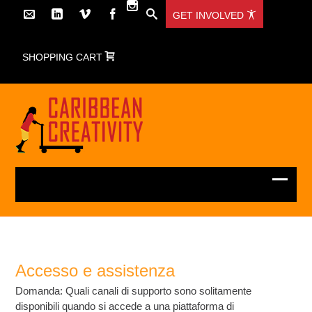
GET INVOLVED
SHOPPING CART
Accesso e assistenza
Domanda: Quali canali di supporto sono solitamente
disponibili quando si accede a una piattaforma di