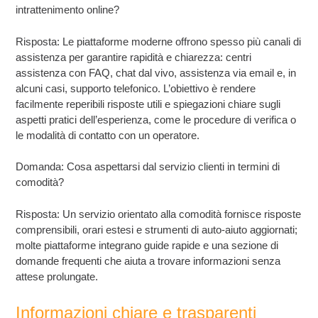
intrattenimento online?
Risposta: Le piattaforme moderne offrono spesso più canali di
assistenza per garantire rapidità e chiarezza: centri
assistenza con FAQ, chat dal vivo, assistenza via email e, in
alcuni casi, supporto telefonico. L’obiettivo è rendere
facilmente reperibili risposte utili e spiegazioni chiare sugli
aspetti pratici dell’esperienza, come le procedure di verifica o
le modalità di contatto con un operatore.
Domanda: Cosa aspettarsi dal servizio clienti in termini di
comodità?
Risposta: Un servizio orientato alla comodità fornisce risposte
comprensibili, orari estesi e strumenti di auto-aiuto aggiornati;
molte piattaforme integrano guide rapide e una sezione di
domande frequenti che aiuta a trovare informazioni senza
attese prolungate.
Informazioni chiare e trasparenti